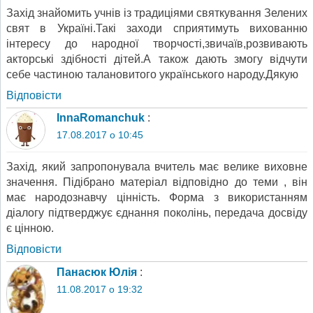
Захід знайомить учнів із традиціями святкування Зелених
свят в Україні.Такі заходи сприятимуть вихованню
інтересу до народної творчості,звичаїв,розвивають
акторські здібності дітей.А також дають змогу відчути
себе частиною талановитого українського народу.Дякую
Відповіcти
InnaRomanchuk
:
17.08.2017 о 10:45
Захід, який запропонувала вчитель має велике виховне
значення. Підібрано матеріал відповідно до теми , він
має народознавчу цінність. Форма з використанням
діалогу підтверджує єднання поколінь, передача досвіду
є цінною.
Відповіcти
Панасюк Юлія
:
11.08.2017 о 19:32