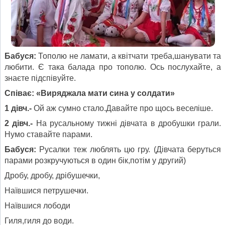
Бабуся:
Тополю не ламати, а квітчати треба,шанувати та
любити. Є така балада про тополю. Ось послухайте, а
знаєте підспівуйте.
Співає: «Виряджала мати сина у солдати»
1 дівч.-
Ой аж сумно стало.Давайте про щось веселіше.
2 дівч.-
На русальному тижні дівчата в дробушки грали.
Нумо ставайте парами.
Бабуся:
Русалки теж люблять цю гру. (Дівчата беруться
парами розкручуються в один бік,потім у другий)
Дробу, дробу, дрібушечки,
Наївшися петрушечки.
Наївшися лободи
Гиля,гиля до води.