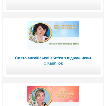
Свято англійської абетки з підручником
О.Карп’юк