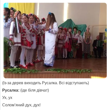
(Із-за дерев виходить Русалка. Всі відступають)
Русалка:
(іде біля дівчат)
Ух, ух
Солом’яний дух, дух!