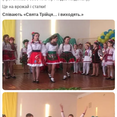
Це на врожай і статки!
Співають «Свята Трійця… і виходять.»