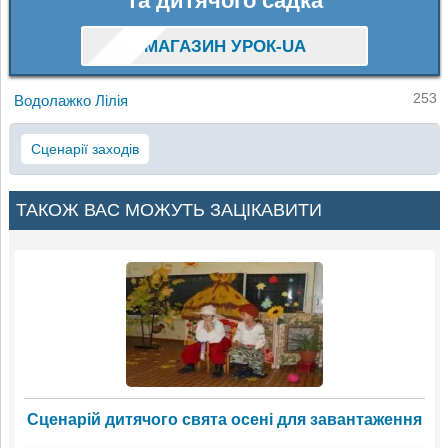
та дитячого садка
МАГАЗИН УРОК-UA
253
Водолажко Лілія
Сценарії заходів
ТАКОЖ ВАС МОЖУТЬ ЗАЦІКАВИТИ
Сценарій дитячого свята осені для завантаження