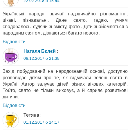
22.02.2018 о 15:44
Українські народні звичаї надзвичайно різноманітні,
цікаві, пізнавальні. Дане свято, гадаю, учням
сподобалось, судячи зі змісту, фото . Діти знайомляться з
народним святом, дізнаються багато нового .
Відповіcти
Наталя Бєлєй
:
06.12.2017 о 21:35
Захід побудований на народознавчій основі, доступно
розповідає дітям про те, як відмічали зелені свята в
Україні. Автор залучає дітей різних вікових категорій.
Тобто, свято не тільки виховує, а й сприяє розвиткові
дитини.
Відповіcти
Тетяна
:
01.12.2017 о 14:17