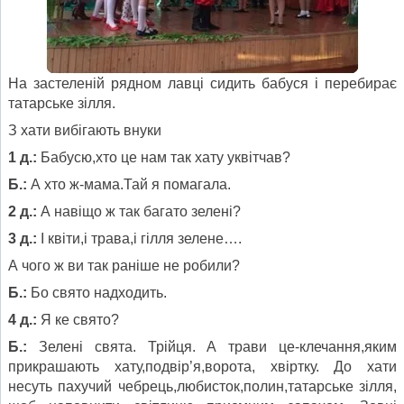
На застеленій рядном лавці сидить бабуся і перебирає
татарське зілля.
З хати вибігають внуки
1 д.:
Бабусю,хто це нам так хату уквітчав?
Б.:
А хто ж-мама.Тай я помагала.
2 д.:
А навіщо ж так багато зелені?
3 д.:
І квіти,і трава,і гілля зелене….
А чого ж ви так раніше не робили?
Б.:
Бо свято надходить.
4 д.:
Я ке свято?
Б.:
Зелені свята. Трійця. А трави це-клечання,яким
прикрашають хату,подвір’я,ворота, хвіртку. До хати
несуть пахучий чебрець,любисток,полин,татарське зілля,