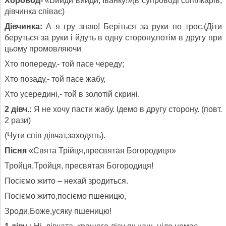
Хоровод-
«Вийди вийди, Іванку!»(в супроводі сопілкарів,
дівчинка співає)
Дівчинка:
А я гру знаю! Беріться за руки по троє.(Діти
беруться за руки і йдуть в одну сторону,потім в другу при
цьому промовляючи
Хто попереду,- той пасе череду;
Хто позаду,- той пасе жабу,
Хто усередині,- той в золотій скрині.
2 дівч.:
Я не хочу пасти жабу. Ідемо в другу сторону. (повт.
2 рази)
(Чути спів дівчат,заходять).
Пісня
«Свята Трійця,пресвятая Богородиця»
Тройця,Тройця, пресвятая Богородиця!
Посіємо жито – нехай зродиться.
Посіємо жито,посіємо пшеницю,
Зроди,Боже,усяку пшеницю!