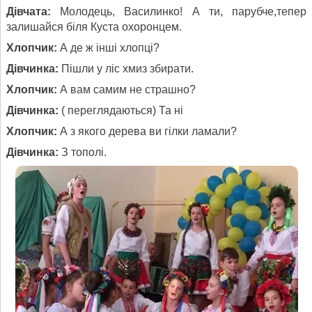
Дівчата:
Молодець, Василинко! А ти, парубче,тепер
залишайся біля Куста охоронцем.
Хлопчик:
А де ж інші хлопці?
Дівчинка:
Пішли у ліс хмиз збирати.
Хлопчик:
А вам самим не страшно?
Дівчинка:
( переглядаються) Та ні
Хлопчик:
А з якого дерева ви гілки ламали?
Дівчинка:
З тополі.