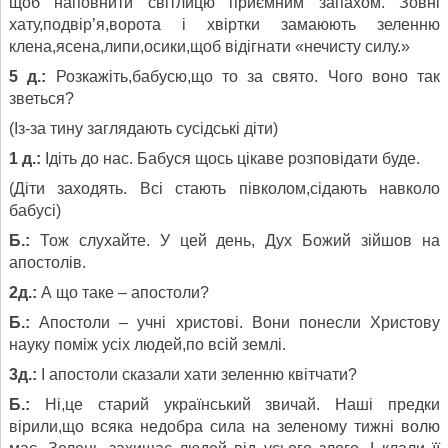
щоб наповнити світлицю приємним запахом. Зовні
хату,подвір’я,ворота і хвіртки замаюють зеленню
клена,ясена,липи,осики,щоб відігнати «нечисту силу.»
5 д.:
Розкажіть,бабусю,що то за свято. Чого воно так
зветься?
(Із-за тину заглядають сусідські діти)
1 д.:
Ідіть до нас. Бабуся щось цікаве розповідати буде.
(Діти заходять. Всі стають півколом,сідають навколо
бабусі)
Б.:
Тож слухайте. У цей день, Дух Божий зійшов на
апостолів.
2д.:
А що таке – апостоли?
Б.:
Апостоли – учні христові. Вони понесли Христову
науку поміж усіх людей,по всій землі.
3д.:
І апостоли сказали хати зеленню квітчати?
Б.:
Ні,це старий український звичай. Наші предки
вірили,що всяка недобра сила на зеленому тижні волю