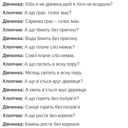
Дівчинка:
Хіба я не дівчина,щоб я того не вгадала?
Хлопчик:
А що грає- голос має?
Дівчинка:
Скрипка грає – голос має.
Хлопчик:
А що біжить без пригону?
Дівчинка:
Вода біжить без пригону.
Хлопчик:
А що плаче сліз немає?
Дівчинка:
Сокіл плаче сліз немає.
Хлопчик:
А що світить в ясну пору?
Дівчинка:
Місяць світить в ясну пору.
Хлопчик:
А що в’ється круг деревця?
Дівчинка:
А хміль в’ється круг деревця.
Хлопчик:
А що горить без полум’я?
Дівчинка:
Сонце горить без полум’я
Хлопчик:
А що росте без кореня?
Дівчинка:
Камінь росте без корення