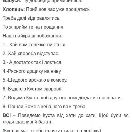
Бабуся:
Ну добре,що примирилися.
Хлопець:
Прийшов час уже прощатись
Треба далі відправлятись.
То ж прийміте на прощання
Наші найкращі побажання.
1.- Хай вам сонечко сміється,
2.-Хай хвороба відступає.
3.- А достаток так і ллється.
4.-Рясного дощику на ниву.
5.-Щедрого врожаю в комору.
6.-Будьте з Кустом здоровії
7.-Водимо Куста,щоб другого року діждати і поспівати.
8.-Пошли,Боже з неба,чого вам треба.
ВСІ –
Поведемо Куста від хати до хати, Щоб були всі
люди щасливі й багаті.
(Куст знімає з себе гілочку і кидає на долівку)