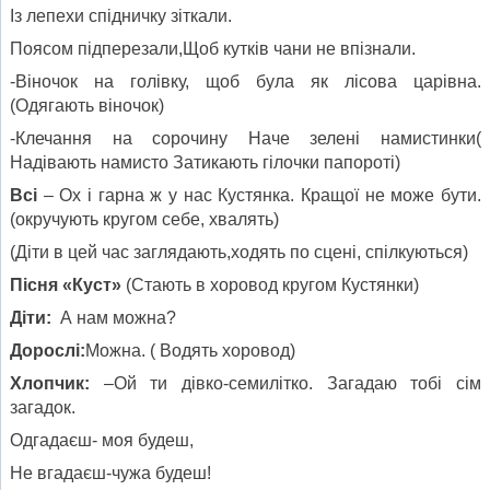
Із лепехи спідничку зіткали.
Поясом підперезали,Щоб кутків чани не впізнали.
-Віночок на голівку, щоб була як лісова царівна.
(Одягають віночок)
-Клечання на сорочину Наче зелені намистинки(
Надівають намисто Затикають гілочки папороті)
Всі
– Ох і гарна ж у нас Кустянка. Кращої не може бути.
(окручують кругом себе, хвалять)
(Діти в цей час заглядають,ходять по сцені, спілкуються)
Пісня «Куст»
(Стають в хоровод кругом Кустянки)
Діти:
А нам можна?
Дорослі:
Можна. ( Водять хоровод)
Хлопчик:
–Ой ти дівко-семилітко. Загадаю тобі сім
загадок.
Одгадаєш- моя будеш,
Не вгадаєш-чужа будеш!