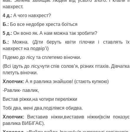
має. Зелень захищає людей від усього злого. І клали її
навхрест.
4 д.:
А чого навхрест?
Б.:
Бо все недобре хреста боїться
5 д.:
Он воно як. А нам можна так зробити?
Б.:
Можна. (Діти беруть квіти гілочки і ставлять їх
навхрест на подвір’ї)
Підемо до лісу та сплетемо віночки.
(Всі ідуть до лісу,чути спів солов’я, різних птахів. Дівчатка
плетуть віночки.
Хлопчик:
А я равлика знайшов! (стають купкою)
-Равлик- павлик,
Вистав ріжки,на чотири переліжки
Тобі два, мені два,поділімся обидва.
Хлопчик:
Виставив ніжки,виставив ніжки(всім показує
равлика ВИБІГАЄ).