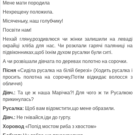
Мене мати породила
Нехрещену положила.
Місяченьку, наш голубчику!
Посвіти нам!
Нехай гляну,роздивлюся чи жінки залишили на леваді
окрайці хліба для нас. Чи розклали гарячі паляниці на
підвіконниках,щоб їхнім духом русалки були ситі.
А чи розвішали дівчата по деревах полотно на сорочки.
Пісня
«Сиділа русалка на білій березі» (Ходить русалка і
просить полотна на сорочку.Потім відкидає волосся з
обличчя)
Дівч.:
Та це ж наша Марічка?! Для чого ж ти Русалкою
прикинулась?
Русалка:
Щоб вам відомстити,що мене образили.
Дівч.:
Не гнівайся,іди до гурту.
Хоровод
«Попід мостом риба з хвостом»