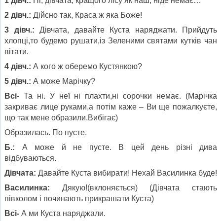
1 дівч.:
Ні, дівчата, кращого лісу як наш, ніде немає…
2 дівч.:
Дійсно так, Краса ж яка Боже!
3 дів
ч.:
Дівчата, давайте Куста наряджати. Прийдуть
хлопці,то будемо рушати,із Зеленими святами кутків чан
вітати.
4 дівч.:
А кого ж оберемо Кустянкою?
5 дівч.:
А може Марічку?
Всі-
Та ні. У неї ні плахти,ні сорочки немає. (Марічка
закриває лице руками,а потім каже – Ви ще пожалкуєте,
що так мене образили.Вибігає)
Образилась. По пусте.
Б.:
А може й не пусте. В цей день різні дива
відбуваються.
Дівчата:
Давайте Куста вибирати! Нехай Василинка буде!
Василинка:
Дякую!(вклоняється) (Дівчата стають
півколом і починають прикрашати Куста)
Всі-
А ми Куста наряджали.