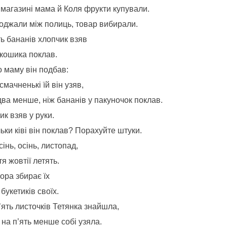
 магазині мама й Коля фрукти купували.
оджали між полиць, товар вибирали.
ь бананів хлопчик взяв
 кошика поклав.
о маму він подбав:
 смачненькі їй він узяв,
два менше, ніж бананів у пакуночок поклав.
к взяв у руки.
ьки ківі він поклав? Порахуйте штуки.
сінь, осінь, листопад,
я жовтії летять.
ора збирає їх
букетиків своїх.
’ять листочків Тетянка знайшла,
на п’ять менше собі узяла.