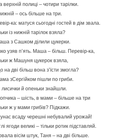
а верхній полиці – чотири тарілки.
ижній – ось більше на три.
вір-ка: матуся сьогодні гостей в дім звала.
ьки із нижній тарілок взяла?
Маша з Сашком ділили цукерки.
о узяв п’ять. Маша – більш. Перевір-ка,
льки ж Машуня цукерок взяла,
 на дві більш вона з’їсти змогла?
Мама зСергійком пішли по гриби.
, лисички й опеньки знайшли.
опчика – шість, в мами – більше на три
ьки ж у мами грибів? Підкажи.
А унас всаду черешні небувалий урожай!
лі ягоди великі – тільки ротик підставляй.
рвала вісім штук, Таня – на дві більше.