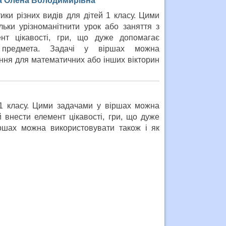
ва Олена Володимирівна
тики різних видів для дітей 1 класу. Цими
ьки урізноманітнити урок або заняття з
нт цікавості, гри, що дуже допомагає
 предмета. Задачі у віршах можна
ання для математичних або інших вікторин
й 1 класу. Цими задачами у віршах можна
й внести елемент цікавості, гри, що дуже
іршах можна використовувати також і як