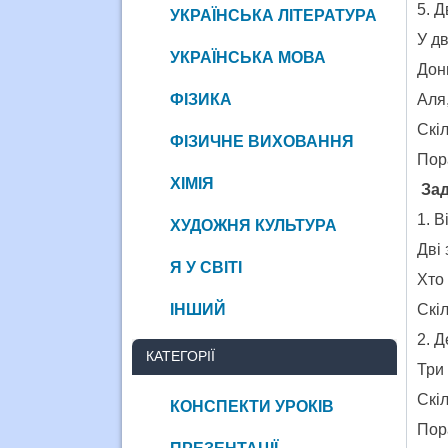
5. Д
УКРАЇНСЬКА ЛІТЕРАТУРА
У дв
УКРАЇНСЬКА МОВА
Дон
ФІЗИКА
Аля,
Скіл
ФІЗИЧНЕ ВИХОВАННЯ
Пора
ХІМІЯ
Зад
1. В
ХУДОЖНЯ КУЛЬТУРА
Дві 
Я У СВІТІ
Хто 
ІНШИЙ
Скі
2. Д
КАТЕГОРІЇ
Три 
Скіл
КОНСПЕКТИ УРОКІВ
Пор