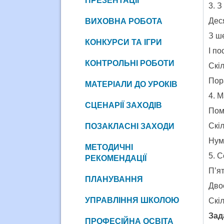
ПРЕЗЕНТАЦІЇ
3. З
Дес
ВИХОВНА РОБОТА
З ш
КОНКУРСИ ТА ІГРИ
І п
КОНТРОЛЬНІ РОБОТИ
Скі
Пор
МАТЕРІАЛИ ДО УРОКІВ
4. 
СЦЕНАРІЇ ЗАХОДІВ
Пом
Скіл
ПОЗАКЛАСНІ ЗАХОДИ
Нумо
МЕТОДИЧНІ
5. С
РЕКОМЕНДАЦІЇ
П’ят
ПЛАНУВАННЯ
Дво
УПРАВЛІННЯ ШКОЛОЮ
Скі
За
д
ПРОФЕСІЙНА ОСВІТА