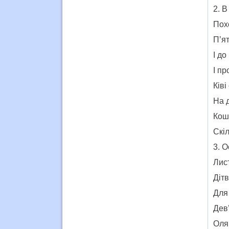
2. В
Пох
П’ят
І до
І пр
Ківі
На 
Коши
Скіл
3. О
Лист
Дітв
Для 
Дев
Оля 