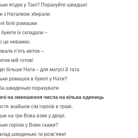
льки ягідок у Тані? Порахуйте швидше!
Ми з Наталкою збирали
лі білії ромашки
 букети їх складали –
о це неважко.
рвала п’ять квіток –
кетик мій готов!
ві більше Ната – для матусі й тата.
ьки ромашок в букеті у Нати?
ба швиденько порахувати.
ачі на зменшення числа на кілька одиниць
остя знайшов сім горіхів в траві.
ше на три Вова взяв у дворі.
ьки горіхів у Вови скажи?
клад швиденько ти розв’яжи!