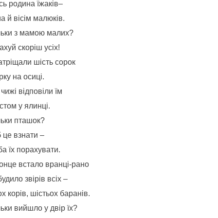
сь родина їжаків–
 й вісім малюків.
льки з мамою малих?
хуй скоріш усіх!
атріщали шість сорок
ку на осиці.
чижі відповіли їм
стом у ялинці.
льки пташок?
 це взнати –
а їх порахувати.
Сонце встало вранці-рано
удило звірів всіх –
х корів, шістьох баранів.
ьки вийшло у двір їх?