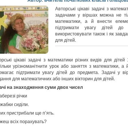
Автор: вчитель початкових класів Гольцо
Авторські цікаві задачі з матема
задачами у віршах можна не тіл
математики, а й внести елеме
підтримати увагу дітей до
використовувати також і як завд
для дітей.
орські цікаві задачі з математики різних видів для діте
тільки урізноманітнити урок або заняття з математики, а 
омагає підтримати увагу дітей до предмета. Задачі у в
дання для математичних або інших вікторин для дітей.
ачі на
знаходження суми двох чисел
аберезі річки
жабки сиділи.
них пристрибали ще п’ять.
жеш всіх порахувать?