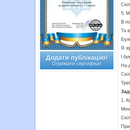
Скі
5. 
В по
Та в
Бул
Я зі
Додати публікацію!
І бу
Отримати сертифікат
На д
Скіл
Тре
Зад
1. К
Мен
Скіл
При