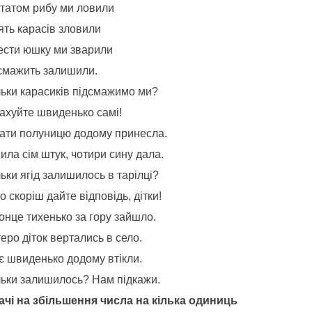
 татом рибу ми ловили
ять карасів зловили
ести юшку ми зварили
осмажить залишили.
льки карасиків підсмажимо ми?
ахуйте швиденько самі!
Мати полуницю додому принесла.
ила сім штук, чотири сину дала.
ьки ягід залишилось в тарілці?
 скоріш дайте відповідь, дітки!
онце тихенько за гору зайшло.
еро діток вертались в село.
є швиденько додому втікли.
льки залишилось? Нам підкажи.
ачі
на
збільшення
числа на
кілька одиниць