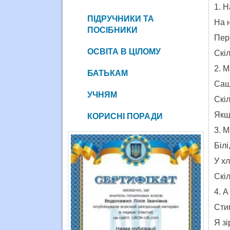
1. Н
ПІДРУЧНИКИ ТА
На н
ПОСІБНИКИ
Пере
ОСВІТА В ЦІЛОМУ
Скіл
2. 
БАТЬКАМ
Сашк
УЧНЯМ
Скі
Якщо
КОРИСНІ ПОРАДИ
3. 
Білі
У хл
Скіл
4. 
Стиг
Я зі