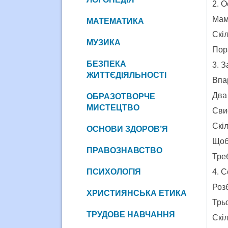
2. О
Мама
МАТЕМАТИКА
Скі
МУЗИКА
Пора
БЕЗПЕКА
3. З
ЖИТТЄДІЯЛЬНОСТІ
Впар
Два 
ОБРАЗОТВОРЧЕ
МИСТЕЦТВО
Сви
Скі
ОСНОВИ ЗДОРОВ’Я
Щоб
ПРАВОЗНАВСТВО
Треб
ПСИХОЛОГІЯ
4. 
Розб
ХРИСТИЯНСЬКА ЕТИКА
Трьо
ТРУДОВЕ НАВЧАННЯ
Скіл