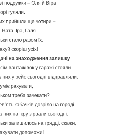
ві подружки – Оля й Віра
орі гуляли.
их прийшли ще чотири –
 Ната, Іра, Галя.
ьки стало разом їх,
хуй скоріш усіх!
ачі на
знаходження залишку
ісім вантажівок у гаражі стояли
з них у рейс сьогодні відправляли.
уміє рахувати,
льком треба зачекати?
ев’ять кабачків дозріло на городі.
з них на ікру зірвали сьогодні.
ьки залишилось на грядці, скажи,
ахувати допоможи!