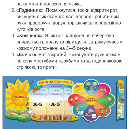
разів міняти поло­ження язика.
«Годинник»
. Посміхнутися, трохи відкрити рот,
висунути язик якомога далі вперед і робити ним
рухи праворуч-ліворуч, торкаючись поперемінно
куточків рота.
«Хом’ячок»
. Язик без напруження почергово
впирається в праву та ліву щоки, затримуючись у
кожному положенні на 3—5 секунд.
«Їжачок»
. Рот закритий. Виконувати рухи язиком
по колу між губами та зуба­ми то за годинниковою
стрілкою, то проти.