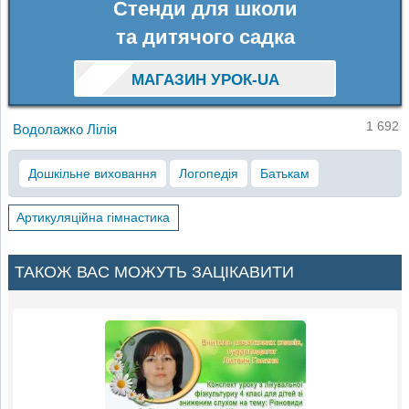
Стенди для школи
та дитячого садка
МАГАЗИН УРОК-UA
1 692
Водолажко Лілія
Дошкільне виховання
Логопедія
Батькам
Артикуляційна гімнастика
ТАКОЖ ВАС МОЖУТЬ ЗАЦІКАВИТИ