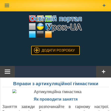
Наверх
ДОДАТИ РОЗРОБКУ
Вправи з артикуляційної гімнастики
Як проводити заняття
Заняття завжди розпочинайте в гарному настрої.