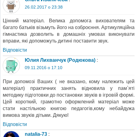
26.02.2017 о 23:38
Цінний матеріал. Велика допомога вихователям та
багато батьків візьмуть його на озброєння. Артикуляційна
гімнастика дозволить в домашніх умовах виконувати
вправи, які допоможуть дитині поставити звук.
Відповіcти
Юлия Лихванчук (Родюкова)
:
09.11.2016 о 17:10
При допомозі Ваших ( не вказано, кому належить цей
матеріал) практичних занять відновила у пам`яті
методику підготовки до постановки звуків в ігровій формі.
Цей короткий, грамотно оформлений матеріал може
стати настільною книгою педагогів,кому небайдужа
вимова звуків дітьми. Дякую!
Відповіcти
natalia-73
: