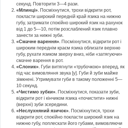
секунд. Повторити 3—4 рази.
«Млинці»
. Посміхнутися, трохи відкрити рот,
покласти широкий передній край язика на нижню
губу, затримати спокійно широкий язик на рахунок
від 1 до 5—10, потім розслаблений язик плавно
занести за нижні зуби.
«Смачне варення»
. Посміхнутися, відкрити рот і
широким переднім краєм язи­ка облизати верхню
губу, рухати язиком зверху вниз, ніби «затягуючи»
смачне варення в рот.
«Слоник»
. Губи витягнути «трубочкою» вперед, як
під час вимовляння зву­ка [у]. Губи й зуби майже
зімкнені. Утримувати губи в такому положенні 5—
10 секунд.
«Чистимо зубки»
. Посміхнутися, показати зуби,
відкрити рот і кінчиком язика «почистити» нижні
(верхні) зуби зсередини.
«Неслухняний язичок»
. Посміхнутися, трохи
відкрити рот, спокійно покласти широкий язик на
нижню губу, поплескати його губами, вимовляючи