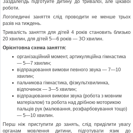
Заздалегідь підготуйте дити­ну до тривалої, але цікавої
роботи.
Логопедичні заняття слід проводити не менше трьох
разів на тиждень.
Тривалість заняття для дітей 4 років становить близько
20 хвилин, для дітей 5—6 років — ЗО хвилин.
Орієнтовна схема заняття:
організаційний момент, артикуляційна гімнастика
— 5—7 хвилин;
відпрацювання вимови певного звука — 7—10
хвилин;
пальчикова гімнастика, фізкультхвилинка,
відпочинок — 3—5 хвилин;
відпрацювання вимови звука (робота з мовним
матеріалом) та робота над дрібною моторикою
пальців рук (малювання, розфарбовування тощо)
— 5—10 хвилин.
Перш ніж приступити до занять, слід приділити увагу
органам мовлення дити­ни, підготувати язик до