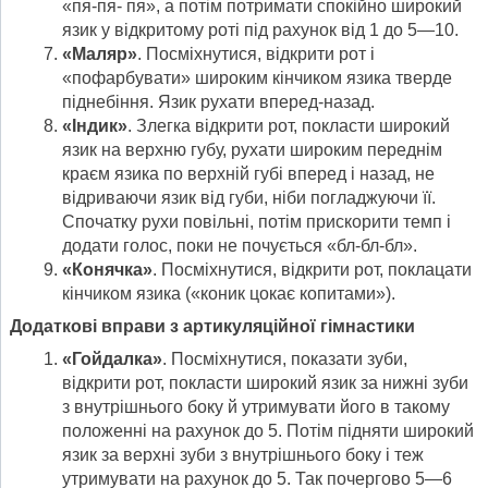
«пя-пя- пя», а потім потримати спокійно широкий
язик у відкритому роті під рахунок від 1 до 5—10.
«Маляр»
. Посміхнутися, відкрити рот і
«пофарбувати» широким кінчиком язи­ка тверде
піднебіння. Язик рухати вперед-назад.
«Індик»
. Злегка відкрити рот, покласти широкий
язик на верхню губу, рухати широким переднім
краєм язика по верхній губі вперед і назад, не
відриваючи язик від губи, ніби погладжуючи її.
Спочатку рухи повільні, потім прискорити темп і
додати голос, поки не почується «бл-бл-бл».
«Конячка»
. Посміхнутися, відкрити рот, поклацати
кінчиком язика («коник цокає копитами»).
Додаткові вправи з артикуляційної гімнастики
«Гойдалка»
. Посміхнутися, показати зуби,
відкрити рот, покласти широкий язик за нижні зуби
з внутрішнього боку й утримувати його в такому
положен­ні на рахунок до 5. Потім підняти широкий
язик за верхні зуби з внутрішнього боку і теж
утримувати на рахунок до 5. Так почергово 5—6