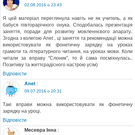
02.08.2016 о 23:43
Я цей матеріал переглянула навіть не як учитель, а як
бабуся півторарічного онука. Сподобалась презентація
заняття, поради для розвитку мовленнєвого апарату..
Згодна з колегою Аnet , ці заняття та рекомендації можна
використовувати як фонетичну зарядку на уроках
грамоти та літературного читання, на уроках мови. Коли
читали за вправу “Слоник”, то й сама посміхнулась..
Позитиву та життєрадісного настрою усім)
Відповіcти
Anet
:
09.07.2016 о 20:31
Такі вправи можна використовувати як фонетичну
зарядку на уроці.
Відповіcти
Месевра Інна
: