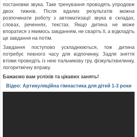
постановки звука. Таке тренування проводять упродовж
двох тижнів. Після вдалих результатів можна
розпочинати роботу з автоматиза­ції звука в складах,
словах, реченнях, текстах. Якщо дитина не може
впоратися з якимось завданням, не сваріть її, а відкладіть
це завдання на потім.
Завдання поступово ускладнюються, тож дитина
потребує певного часу для від­починку. Задля зняття
втоми проведіть із нею пальчикову гру, фізкультхвилинку,
логоритмічну вправу.
Бажаємо вам успіхів та цікавих занять!
Відео: Артикуляційна гімнастика для дітей 1-3 роки