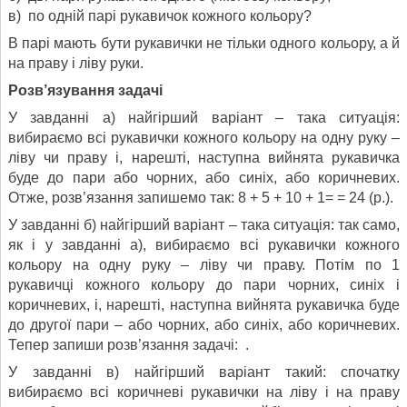
в) по одній парі рукавичок кожного кольору?
В парі мають бути рукавички не тільки одного кольору, а й
на праву і ліву руки.
Розв’язування задачі
У завданні а) найгірший варіант – така ситуація:
вибираємо всі рукавички кожного кольору на одну руку –
ліву чи праву і, нарешті, наступна вийнята рукавичка
буде до пари або чорних, або синіх, або коричневих.
Отже, розв’язання запишемо так: 8 + 5 + 10 + 1= = 24 (р.).
У завданні б) найгірший варіант – така ситуація: так само,
як і у завданні а), вибираємо всі рукавички кожного
кольору на одну руку – ліву чи праву. Потім по 1
рукавичці кожного кольору до пари чорних, синіх і
коричневих, і, нарешті, наступна вийнята рукавичка буде
до другої пари – або чорних, або синіх, або корич­невих.
Тепер запиши розв’язання задачі: .
У завданні в) найгірший варіант такий: спочатку
вибираємо всі коричневі рукавички на ліву і на праву