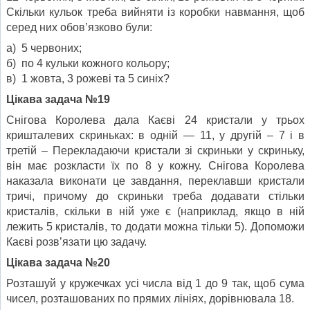
Скільки кульок треба вийняти із коробки навмання, щоб
серед них обов’язково були:
а) 5 червоних;
б) по 4 кульки кожного кольору;
в) 1 жовта, 3 рожеві та 5 синіх?
Цікава задача №19
Снігова Королева дала Каєві 24 кристали у трьох
кришталевих скриньках: в одній — 11, у другій – 7 і в
третій – Переклада­ючи кристали зі скриньки у скриньку,
він має розкласти їх по 8 у кожну. Снігова Королева
наказала виконати це завдання, переклавши кристали
тричі, причому до скриньки треба додавати стільки
кристалів, скільки в ній уже є (наприклад, якщо в ній
лежить 5 кристалів, то додати можна тільки 5). Допоможи
Каєві розв’язати цю задачу.
Цікава задача №20
Розташуй у кружечках усі числа від 1 до 9 так, щоб сума
чисел, розташованих по прямих лініях, дорівнювала 18.