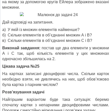
на якому за допомогою кругів Ейлера зображено вказані
множини.
Дай відповіді на запитання.
а) У якій із множин елементів найменше?
б) Скільки елементів в об’єднанні множин А і В?
в) Скільки елементів в об’єднанні множин С і В?
Виконай завдання:
постав ще два елементи у множини
А і С так, щоб кількість елементів у цих множинах
одночасно збільши­лась на 2.
Цікава задача №25
На картках записані двоцифрові числа. Скільки карток
необхідно взяти, не дивлячись на них, щоб обов’язково
була картка з пар­ним числом?
Розв’язування задачі
Найгіршим варіантом буде така ситуація: беремо
спочатку картки з непарними двоцифровими числами.
Продовж самостійно міркування і розв’яжи задачу.