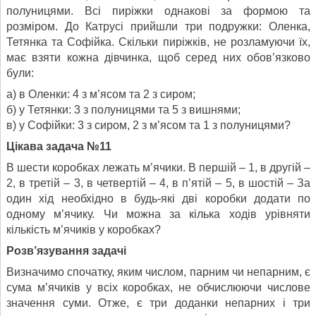
полуницями. Всі пиріжки однакові за формою та
розміром. До Катрусі прийшли три подружки: Оленка,
Тетянка та Софійка. Скільки пиріжків, не розламуючи їх,
має взяти кожна дівчинка, щоб серед них обов’язково
були:
а) в Оленки: 4 з м’ясом та 2 з сиром;
б) у Тетянки: 3 з полуницями та 5 з вишнями;
в) у Софійки: 3 з сиром, 2 з м’ясом та 1 з полуницями?
Цікава задача №11
В шести коробках лежать м’ячики. В першій – 1, в другій –
2, в третій – 3, в четвертій – 4, в п’ятій – 5, в шостій – За
один хід необхідно в будь-які дві коробки додати по
одному м’ячику. Чи можна за кілька ходів урівняти
кількість м’ячиків у коробках?
Розв’язування задачі
Визначимо спочатку, яким числом, парним чи непарним, є
сума м’ячиків у всіх коробках, не обчислюючи числове
значення суми. Отже, є три доданки непарних і три