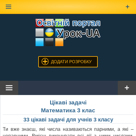
Наверх
ДОДАТИ РОЗРОБКУ
Цікаві задачі
Математика 3 клас
33 цікаві задачі для учнів 3 класу
Ти вже знаєш, які числа називаються парними, а які –
непарними. Вмієш виконувати всі дії з цими числами.