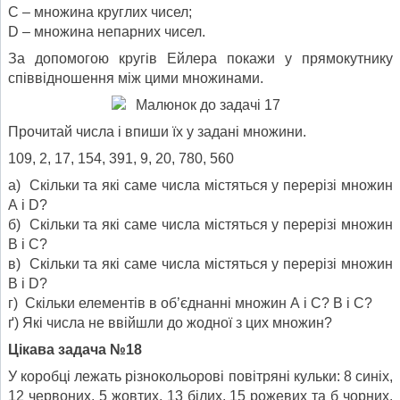
С – множина круглих чисел;
D – множина непарних чисел.
За допомогою кругів Ейлера покажи у прямокутнику
співвідно­шення між цими множинами.
Прочитай числа і впиши їх у задані множини.
109, 2, 17, 154, 391, 9, 20, 780, 560
а) Скільки та які саме числа містяться у перерізі множин
А і D?
б) Скільки та які саме числа містяться у перерізі множин
В і С?
в) Скільки та які саме числа містяться у перерізі множин
В і D?
г) Скільки елементів в об’єднанні множин А і С? В і С?
ґ) Які числа не ввійшли до жодної з цих множин?
Цікава задача №18
У коробці лежать різнокольорові повітряні кульки: 8 синіх,
12 червоних, 5 жовтих, 13 білих, 15 рожевих та б чорних.