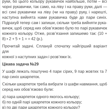
руки, бо цього кольору рукавичок найбільше, потім – всі
чорні рукавички, так само, на ліву і на праву руки, далі —
всі сині рукавички на ліву (чи на праву) руку, і нарешті,
наступна вийнята нами рукавичка буде до пари синіх.
Підрахуй тепер сам і запиши, скільки треба вийняти рука­
вичок, щоб серед них обов’язково було по парі рукавичок
кожного кольору. Отже, розв’язання запишемо так: (10 +
8) • 2 + 5 + 1 = = 42 (р.).
Прочитай задачі. Сплануй спочатку найгірший варіант
для
кожної з наступних задач і розв’яжи їх.
Цікава задача №29
У шафі лежать поштучно 4 пари сірих, 9 пар жовтих та 7
пар синіх шкарпеток.
Скільки шкарпеток треба вибрати із шафи навмання, щоб
серед них обов’язково були:
а) пара шкарпеток одного якогось кольору;
б) по одній парі шкарпеток кожного кольору;
в) по дві пари шкарпеток кожного кольору?