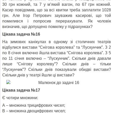
30 грн кожний, та 7 у м’який вагон, по 67 грн кожний.
Касир повідомив, що за всі квитки треба заплатити 1028
грн. Але Ігор Петрович зауважив касирові, що той
помилився і попросив перерахувати. Як чоло­вік
визначив, що допущено помилку у підрахунках?
Цікава задача №16
На зимових канікулах в одному зі столичних театрів
відбулися вистави “Снігова королева” та “Лускунчик”. З 2
по 8 січня включно йшла вистава “Снігова королева”. З 5
по 11 січня включ­но – “Лускунчик”. Скільки днів давали
лише “Снігову королеву”? Скільки днів – тільки
“Лускунчик”? Скільки днів показували обидві вистави?
Скільки днів у театрі йшли ці вистави?
Цікава задача №17
Є чотири множини:
А – множина трицифрових чисел;
В – множина двоцифрових чисел;