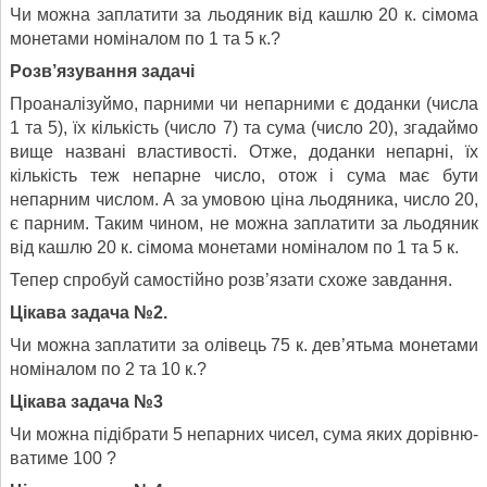
Чи можна заплатити за льодяник від кашлю 20 к. сімома
моне­тами номіналом по 1 та 5 к.?
Розв’язування задачі
Проаналізуймо, парними чи непарними є доданки (числа
1 та 5), їх кількість (число 7) та сума (число 20), згадаймо
вище названі властивості. Отже, доданки непарні, їх
кількість теж непарне число, отож і сума має бути
непарним числом. А за умовою ціна льодяника, число 20,
є парним. Таким чином, не можна заплатити за льодяник
від кашлю 20 к. сімома монетами номіналом по 1 та 5 к.
Тепер спробуй самостійно розв’язати схоже завдання.
Цікава задача №2.
Чи можна заплатити за олівець 75 к. дев’ятьма монетами
номі­налом по 2 та 10 к.?
Цікава задача №3
Чи можна підібрати 5 непарних чисел, сума яких дорівню­
ватиме 100 ?