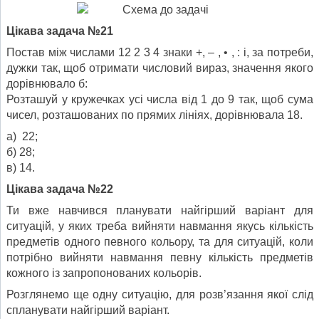
Цікава задача №21
Постав між числами 12 2 3 4 знаки +, – , • , : і, за потреби,
дужки так, щоб отримати числовий вираз, значення якого
дорівнювало б:
Розташуй у кружечках усі числа від 1 до 9 так, щоб сума
чисел, розташованих по прямих лініях, дорівнювала 18.
а) 22;
б) 28;
в) 14.
Цікава задача №22
Ти вже навчився планувати найгірший варіант для
ситуацій, у яких треба вийняти навмання якусь кількість
предметів одного певного кольору, та для ситуацій, коли
потрібно вийняти навмання певну кількість предметів
кожного із запропонованих кольорів.
Розглянемо ще одну ситуацію, для розв’язання якої слід
спла­нувати найгірший варіант.