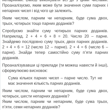
Проаналізуємо, яким може бути значення суми парних і
непарних чисел і від чого це залежить.
Яким числом, парним чи непарним, буде сума двох,
трьох, чотирьох тощо парних доданків?
Спробуємо знайти суму чотирьох парних доданків.
Наприклад, 2 + 4 + 6 + 8 = 20. Число 20 – парне.
Знайдемо послідовно суму трьох, двох парних доданків.
2 + 4 + 6 = 12 (число 12 – парне). 2 + 4 = 6 (число 6 –
парне). Знайди тепер самостійно суму п’яти парних
доданків.
Проаналізувавши ці приклади (ти можеш навести й інші),
сфор­мулюємо висновок:
Сума кількох парних чисел – парне число. Тут не
має значення кількість парних доданків.
Яким числом, парним чи непарним, буде сума двох,
чотирьох, шести непарних доданків?
Яким числом, парним чи непарним, буде сума трьох,
п’яти, семи непарних доданків?