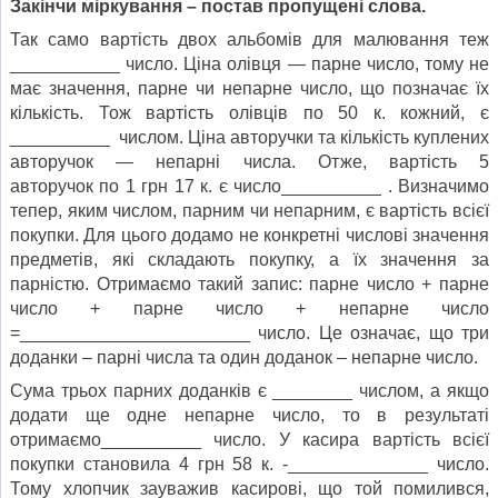
Закінчи міркування – постав пропущені слова.
Так само вартість двох альбомів для малювання теж
___________ число. Ціна олівця — парне число, тому не
має значення, парне чи непарне число, що позначає їх
кількість. Тож вартість олівців по 50 к. кожний, є
__________ числом. Ціна авторучки та кількість куплених
авторучок — непарні числа. Отже, вартість 5
авторучок по 1 грн 17 к. є число__________ . Визначимо
тепер, яким числом, парним чи непарним, є вартість всієї
покупки. Для цього додамо не конкретні числові значення
предметів, які складають покупку, а їх значення за
парністю. Отримаємо такий запис: парне число + парне
число + парне число + непарне число
=_______________________ число. Це озна­чає, що три
доданки – парні числа та один доданок – непарне число.
Сума трьох парних доданків є ________ числом, а якщо
додати ще одне непарне число, то в результаті
отримаємо__________ число. У касира вартість всієї
покупки становила 4 грн 58 к. -______________ число.
Тому хлопчик зауважив касирові, що той помилився,