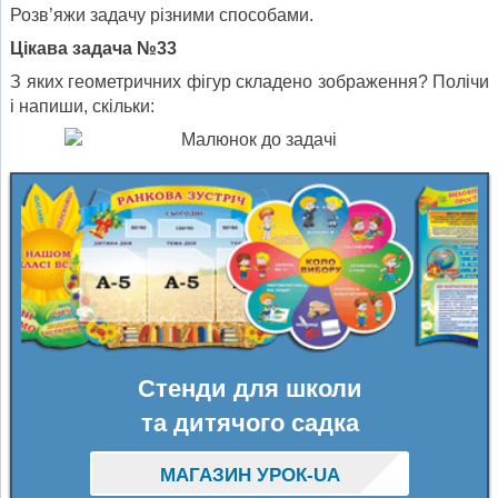
Розв’яжи задачу різними способами.
Цікава задача №33
З яких геометричних фігур складено зображення? Полічи
і напиши, скільки:
Стенди для школи
та дитячого садка
МАГАЗИН УРОК-UA