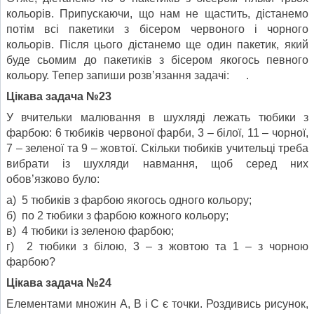
кольорів. Припускаючи, що нам не щастить, дістанемо
потім всі пакетики з бісером червоного і чорного
кольорів. Після цього дістанемо ще один пакетик, який
буде сьомим до пакетиків з бісером якогось певного
кольору. Тепер запиши розв’язання задачі: .
Цікава задача №23
У вчительки малювання в шухляді лежать тюбики з
фарбою: 6 тюбиків червоної фарби, 3 – білої, 11 – чорної,
7 – зеленої та 9 – жовтої. Скільки тюбиків учительці треба
вибрати із шухляди навмання, щоб серед них
обов’язково було:
а) 5 тюбиків з фарбою якогось одного кольору;
б) по 2 тюбики з фарбою кожного кольору;
в) 4 тюбики із зеленою фарбою;
г) 2 тюбики з білою, 3 – з жовтою та 1 – з чорною
фарбою?
Цікава задача №24
Елементами множин А, В і С є точки. Роздивись рисунок,