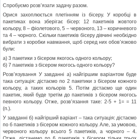
Спробуємо розв’язати задачу разом.
Орися захоплюється плетінням із бісеру. У коробці в
пакетиках вона зберігає бісер: 12 пакетиків жовтого
кольору, 8 – фіолето­вого, 5 – червоного, 13 – коричневого
та 4 – чорного. Скільки пакетиків бісеру дівчині необхідно
вибрати з коробки навмання, щоб серед них обов’язково
були:
а) 3 пакетики з бісером якогось одного кольору;
б) 7 пакетиків з бісером якогось одного кольору?
Розв’язування У завданні а) найгіршим варіантом буде
така ситуація: дістаємо по 2 пакетики з бісером кожного
кольору, а таких кольорів 5. Потім дістаємо ще один
пакетик, який буде третім до пакетиків з бісером якогось
певного кольору. Отже, розв’язання таке: 2-5 + 1= = 11
(п.).
У завданні б) найгірший варіант – така ситуація: дістаємо
по б пакетиків з бісером кожного кольору. Але, за умовою,
червоного кольору всього 5 пакетиків, а чорного – 4.
Отже, дістанемо по 6 пакетиків з бісером тільки трьох