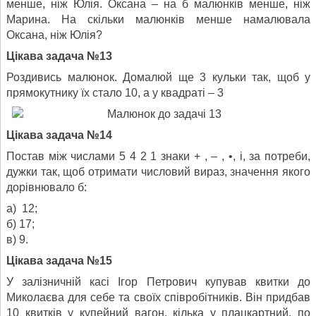
менше, ніж Юлія. Оксана – на б малюнків менше, ніж
Марина. На скільки малюнків менше намалювала
Оксана, ніж Юлія?
Цікава задача №13
Роздивись малюнок. Домалюй ще 3 кульки так, щоб у
прямо­кутнику їх стало 10, а у квадраті – 3
Цікава задача №14
Постав між числами 5 4 2 1 знаки + , – , •, і, за потреби,
дужки так, щоб отримати числовий вираз, значення якого
дорівнювало б:
а) 12;
б) 17;
в) 9.
Цікава задача №15
У залізничній касі Ігор Петрович купував квитки до
Миколаєва для себе та своїх співробітників. Він придбав
10 квитків у ку­пейний вагон, кілька у плацкартний, по