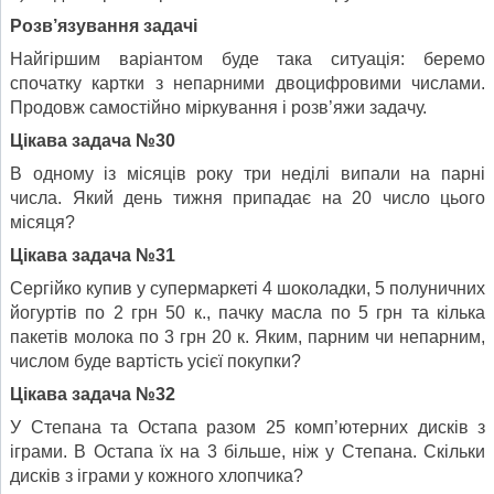
Розв’язування задачі
Найгіршим варіантом буде така ситуація: беремо
спочатку картки з непарними двоцифровими числами.
Продовж самостійно міркування і розв’яжи задачу.
Цікава задача №30
В одному із місяців року три неділі випали на парні
числа. Який день тижня припадає на 20 число цього
місяця?
Цікава задача №31
Сергійко купив у супермаркеті 4 шоколадки, 5 полуничних
йогуртів по 2 грн 50 к., пачку масла по 5 грн та кілька
пакетів молока по 3 грн 20 к. Яким, парним чи непарним,
числом буде вартість усієї покупки?
Цікава задача №32
У Степана та Остапа разом 25 комп’ютерних дисків з
іграми. В Остапа їх на 3 більше, ніж у Степана. Скільки
дисків з іграми у кожного хлопчика?