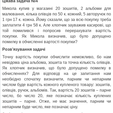
Цікава задача №4
Микола купив у магазині 20 зошитів, 2 альбоми для
малювання, кілька олівців по 50 к. кожний, 5 авторучок по
1 грн 17 к. кожна. Йому сказали, що за всю покупку треба
заплатити 4 грн 58 к. Але хлопчик заува­жив касирові, що
той помилився і попро­сив перерахувати вартість
покупки. Як Микола визначив, що було допущено
помилку в обчисленні вартості покупки?
Розв’язування задачі
Точну вартість покупки обчислити неможливо, бо нам
невідома ці­на альбома, зошита та точна кількість олівців.
Як хлопчик визна­чив, що було допущено помилку в
обчисленнях? Для відповіді на це запитання нам
необхідно спочатку визначити, парним чи непарним
числом буде вартість кожного купленого товару: зошитів,
олівців, ручок, альбомів. Так, вартість 20 зошитів – парне
число, бо число 20, яке позначає кількість куплених
зошитів – парне. Отже, не має значення, парним чи
непарним буде число, яке позначає ціну.