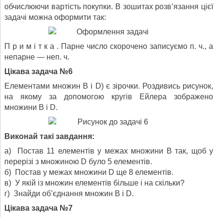
обчис­люючи вартість покупки. В зошитах розв’язання цієї
задачі можна оформити так:
П р и м і т к а . Парне число скорочено записуємо п. ч., а
непарне — неп. ч.
Цікава задача №6
Елементами множин B і D) є зірочки. Роздивись рисунок,
на якому за допомогою кругів Ейлера зображено
множини B і D.
Виконай такі завдання:
а) Постав 11 елементів у межах множини В так, щоб у
перерізі з множиною D було 5 елементів.
б) Постав у межах множини D ще 8 елементів.
в) У якій із множин елементів більше і на скільки?
г) Знайди об’єднання множин В і D.
Цікава задача №7