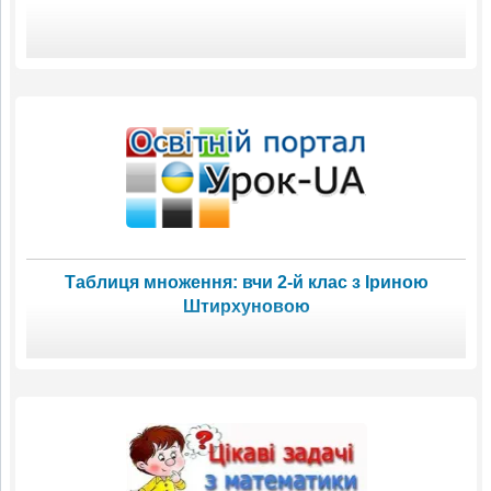
Таблиця множення: вчи 2-й клас з Іриною
Штирхуновою