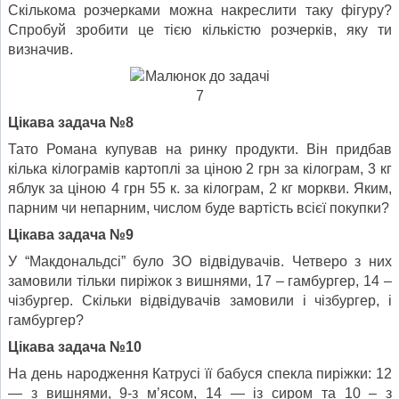
Скількома розчерками можна накреслити таку фігуру?
Спробуй зробити це тією кількістю розчерків, яку ти
визначив.
Цікава задача №8
Тато Романа купував на ринку продукти. Він придбав
кілька кілограмів картоплі за ціною 2 грн за кілограм, 3 кг
яблук за ціною 4 грн 55 к. за кілограм, 2 кг моркви. Яким,
парним чи непарним, числом буде вартість всієї покупки?
Цікава задача №9
У “Макдональдсі” було ЗО відвідувачів. Четверо з них
замовили тільки пиріжок з вишнями, 17 – гамбургер, 14 –
чізбургер. Скільки відвідувачів замовили і чізбургер, і
гамбургер?
Цікава задача №10
На день народження Катрусі її бабуся спекла пиріжки: 12
— з вишнями, 9-з м’ясом, 14 — із сиром та 10 – з