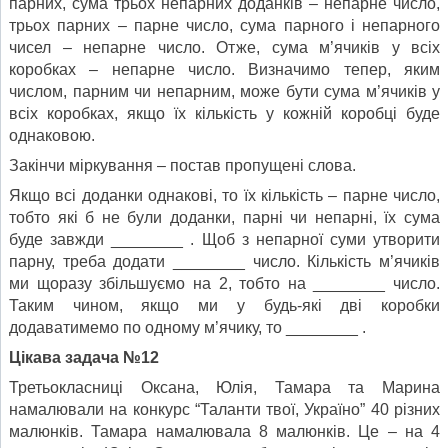
парних, сума трьох непарних доданків – непарне число,
трьох парних – парне число, сума парного і непарного
чисел – непарне число. Отже, сума м’ячиків у всіх
коробках – непарне число. Визначимо тепер, яким
числом, парним чи непарним, може бути сума м’ячиків у
всіх коробках, якщо їх кількість у кожній коробці буде
однаковою.
Закінчи міркування – постав пропущені слова.
Якщо всі доданки однакові, то їх кількість – парне число,
тобто які б не були доданки, парні чи непарні, їх сума
буде завжди ________ . Щоб з непарної суми утворити
парну, треба додати ________ число. Кількість м’ячиків
ми щоразу збільшуємо на 2, тобто на ________ число.
Таким чином, якщо ми у будь-які дві коробки
додаватимемо по одному м’ячику, то ________ .
Цікава задача №12
Третьокласниці Оксана, Юлія, Тамара та Марина
намалювали на конкурс “Таланти твої, Україно” 40 різних
малюнків. Тамара намалювала 8 малюнків. Це – на 4