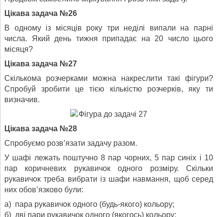
Цікава задача №26
В одному із місяців року три неділі випали на парні
числа. Який день тижня припадає на 20 число цього
місяця?
Цікава задача №27
Скількома розчерками можна накреслити такі фігури?
Спробуй зробити це тією кількістю розчерків, яку ти
визначив.
Цікава задача №28
Спробуємо розв’язати задачу разом.
У шафі лежать поштучно 8 пар чорних, 5 пар синіх і 10
пар коричневих рукавичок одного розміру. Скільки
рукавичок треба вибрати із шафи навмання, щоб серед
них обов’язково були:
а) пара рукавичок одного (будь-якого) кольору;
б) дві пари рукавичок одного (якогось) кольору;