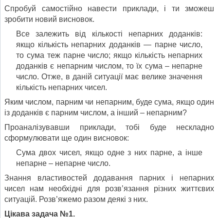
Спробуй самостійно навести приклади, і ти зможеш
зробити новий висновок.
Все залежить від кількості непарних доданків:
якщо кількість непарних доданків — парне число,
то сума теж парне число; якщо кількість непарних
доданків є непарним числом, то їх сума – непарне
число. Отже, в даній ситуації має велике значення
кількість непарних чисел.
Яким числом, парним чи непарним, буде сума, якщо один
із доданків є парним числом, а інший – непарним?
Проаналізувавши приклади, тобі буде нескладно
сформулювати ще один висновок:
Сума двох чисел, якщо одне з них парне, а інше
непарне – непарне число.
Знання властивостей додавання парних і непарних
чисел нам необхідні для розв’язання різних життєвих
ситуацій. Розв’яжемо разом деякі з них.
Цікава задача №1.