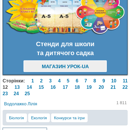
Стенди для школи
та дитячого садка
МАГАЗИН УРОК-UA
Сторінки:
1
2
3
4
5
6
7
8
9
10
11
12
13
14
15
16
17
18
19
20
21
22
23
24
25
1 811
Водолажко Лілія
Біологія
Екологія
Конкурси та ігри