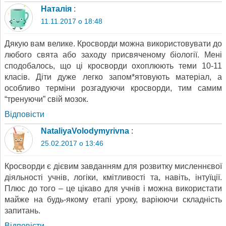
Наталія
:
11.11.2017 о 18:48
Дякую вам велике. Кросворди можна використовувати до
любого свята або заходу присвяченому біології. Мені
сподобалось, що ці кросворди охоплюють теми 10-11
класів. Діти дуже легко запом*ятовують матеріал, а
особливо терміни розгадуючи кросворди, тим самим
“тренуючи” свій мозок.
Відповіcти
NataliyaVolodymyrivna
:
25.02.2017 о 13:46
Кросворди є дієвим завданням для розвитку мисленнєвої
діяльності учнів, логіки, кмітливості та, навіть, інтуїції.
Плюс до того – це цікаво для учнів і можна використати
майже на будь-якому етапі уроку, варіюючи складність
запитань.
Відповіcти