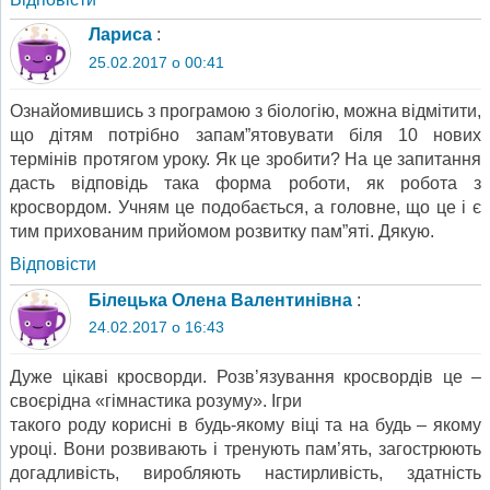
Лариса
:
25.02.2017 о 00:41
Ознайомившись з програмою з біологію, можна відмітити,
що дітям потрібно запам”ятовувати біля 10 нових
термінів протягом уроку. Як це зробити? На це запитання
дасть відповідь така форма роботи, як робота з
кросвордом. Учням це подобається, а головне, що це і є
тим прихованим прийомом розвитку пам”яті. Дякую.
Відповіcти
Білецька Олена Валентинівна
:
24.02.2017 о 16:43
Дуже цікаві кросворди. Розв’язування кросвордів це –
своєрідна «гімнастика розуму». Ігри
такого роду корисні в будь-якому віці та на будь – якому
уроці. Вони розвивають і тренують пам’ять, загострюють
догадливість, виробляють настирливість, здатність