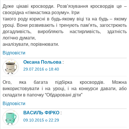
Дуже цікаві кросворди. Розв’язування кросвордів це –
своєрідна «гімнастика розуму». Ігри
такого роду корисні в будь-якому віці та на будь – якому
уроці. Вони розвивають і тренують пам’ять, загострюють
догадливість, виробляють настирливість, здатність
логічно думати,
аналізувати, порівнювати.
Відповіcти
Оксана Польова
:
29.07.2016 о 18:40
Ого, яка багата підбірка кросвордів. Можна
використовувати і на уроці, і на конкурси давати, або
складати в папочку “Обдаровані діти”
Відповіcти
ВАСИЛЬ ФІРКО
:
09.10.2015 о 22:29