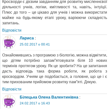
Кросворди є дієвим завданням для розвитку мисленнєвої
діяльності учнів, логіки, кмітливості та, навіть, інтуїції.
Плюс до того – це цікаво для учнів і можна використати
майже на будь-якому етапі уроку, варіюючи складність
запитань.
Відповіcти
Лариса
:
25.02.2017 о 00:41
Ознайомившись з програмою з біологію, можна відмітити,
що дітям потрібно запам”ятовувати біля 10 нових
термінів протягом уроку. Як це зробити? На це запитання
дасть відповідь така форма роботи, як робота з
кросвордом. Учням це подобається, а головне, що це і є
тим прихованим прийомом розвитку пам”яті. Дякую.
Відповіcти
Білецька Олена Валентинівна
:
24.02.2017 о 16:43