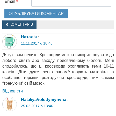
Email
*
6 КОМЕНТАРІВ
Наталія
:
11.11.2017 о 18:48
Дякую вам велике. Кросворди можна використовувати до
любого свята або заходу присвяченому біології. Мені
сподобалось, що ці кросворди охоплюють теми 10-11
класів. Діти дуже легко запом*ятовують матеріал, а
особливо терміни розгадуючи кросворди, тим самим
“тренуючи” свій мозок.
Відповіcти
NataliyaVolodymyrivna
:
25.02.2017 о 13:46