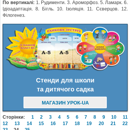
По вертикалі:
1. Рудименти. 3. Ароморфоз. 5. Ламарк. 6.
Ідіоадаптація. 8. Бігль. 10. Ізоляція. 11. Сєверцов. 12.
Філогенез.
Стенди для школи
та дитячого садка
МАГАЗИН УРОК-UA
Сторінки:
1
2
3
4
5
6
7
8
9
10
11
12
13
14
15
16
17
18
19
20
21
22
23
24
25