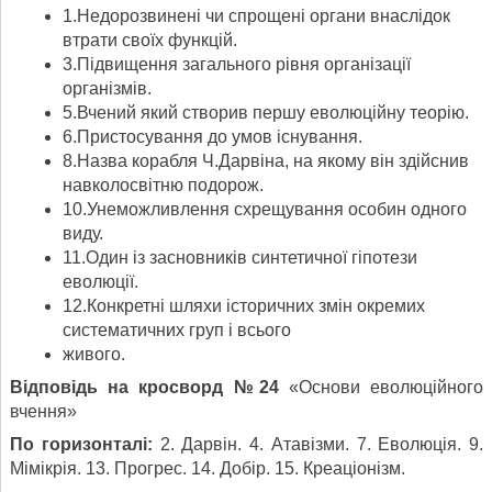
1.Недорозвинені чи спрощені органи внаслідок
втрати своїх функцій.
3.Підвищення загального рівня організації
організмів.
5.Вчений який створив першу еволюційну теорію.
6.Пристосування до умов існування.
8.Назва корабля Ч.Дарвіна, на якому він здійснив
навколосвітню подорож.
10.Унеможливлення схрещування особин одного
виду.
11.Один із засновників синтетичної гіпотези
еволюції.
12.Конкретні шляхи історичних змін окремих
систематичних груп і всього
живого.
Відповідь на кросворд №24
«Основи еволюційного
вчення»
По горизонталі:
2. Дарвін. 4. Атавізми. 7. Еволюція. 9.
Мімікрія. 13. Прогрес. 14. Добір. 15. Креаціонізм.