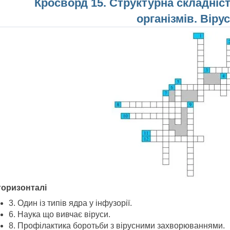
Кросворд 15. Структурна складніст
організмів. Вірус
горизонталі
3. Один із типів ядра у інфузорії.
6. Наука що вивчає віруси.
8. Профілактика боротьби з вірусними захворюваннями.