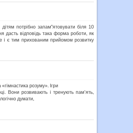
 дітям потрібно запам”ятовувати біля 10
ня дасть відповідь така форма роботи, як
це і є тим прихованим прийомом розвитку
 «гімнастика розуму». Ігри
оці. Вони розвивають і тренують пам’ять,
логічно думати,