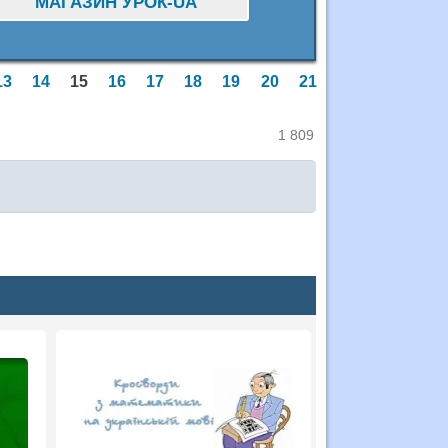
МАГАЗИН УРОК-UA
13
14
15
16
17
18
19
20
21
1 809