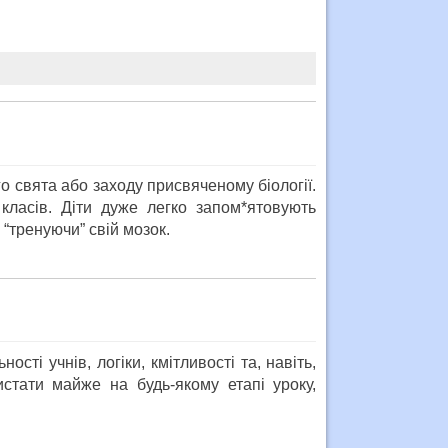
 свята або заходу присвяченому біології.
ласів. Діти дуже легко запом*ятовують
“тренуючи” свій мозок.
ті учнів, логіки, кмітливості та, навіть,
истати майже на будь-якому етапі уроку,