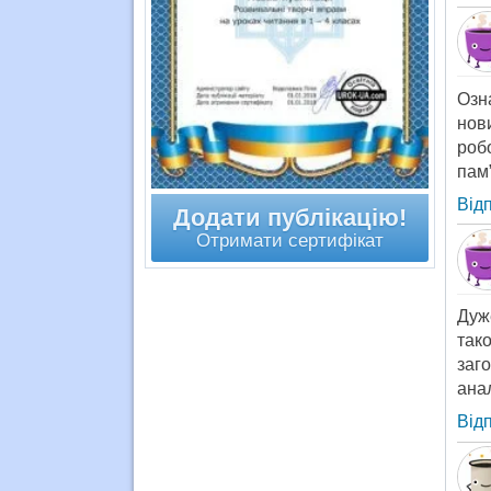
Озн
нов
роб
пам”
Від
Додати публікацію!
Отримати сертифікат
Дуже
так
заго
ана
Від