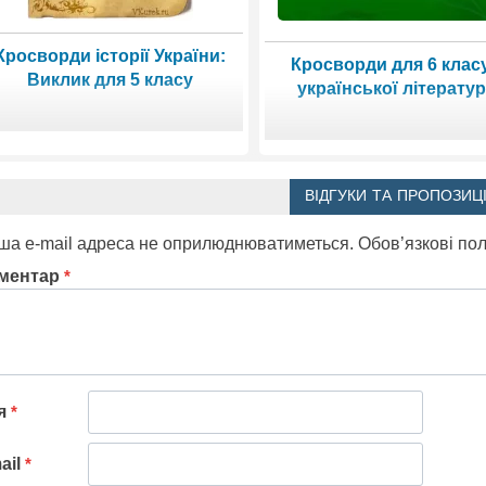
Кросворди історії України:
Кросворди для 6 класу
Виклик для 5 класу
української літерату
ВІДГУКИ ТА ПРОПОЗИЦІ
ша e-mail адреса не оприлюднюватиметься.
Обов’язкові по
ментар
*
'я
*
ail
*