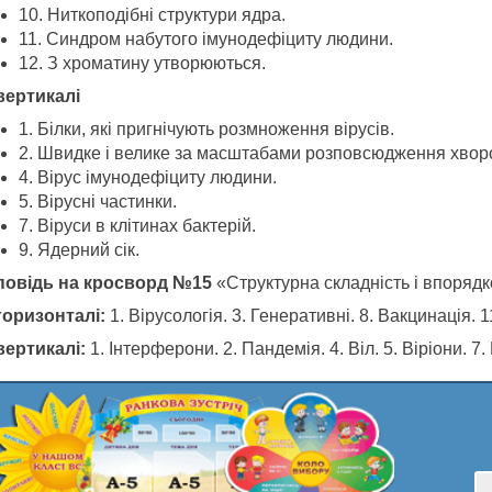
10. Ниткоподібні структури ядра.
11. Синдром набутого імунодефіциту людини.
12. З хроматину утворюються.
вертикалі
1. Білки, які пригнічують розмноження вірусів.
2. Швидке і велике за масштабами розповсюдження хвор
4. Вірус імунодефіциту людини.
5. Вірусні частинки.
7. Віруси в клітинах бактерій.
9. Ядерний сік.
повідь на кросворд №15
«Структурна складність і впорядко
горизонталі:
1. Вірусологія. 3. Генеративні. 8. Вакцинація. 
вертикалі:
1. Інтерферони. 2. Пандемія. 4. Віл. 5. Віріони. 