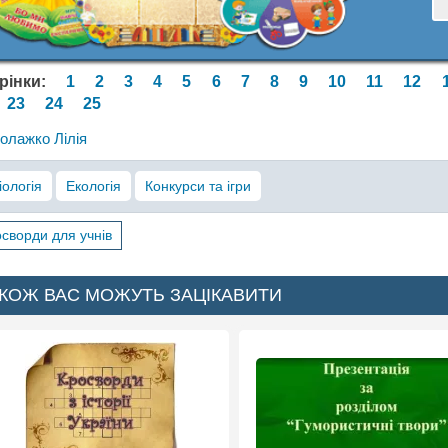
орінки:
1
2
3
4
5
6
7
8
9
10
11
12
23
24
25
олажко Лілія
іологія
Екологія
Конкурси та ігри
сворди для учнів
КОЖ ВАС МОЖУТЬ ЗАЦІКАВИТИ