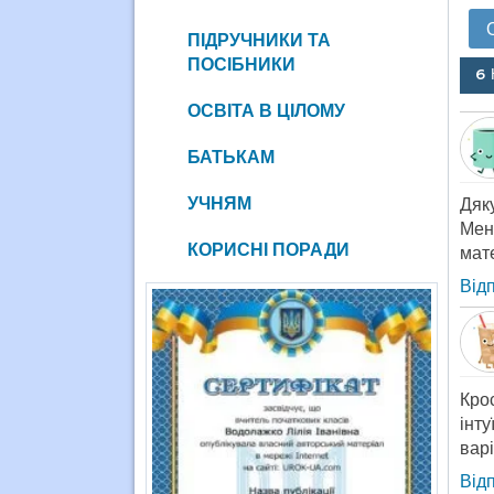
ПІДРУЧНИКИ ТА
ПОСІБНИКИ
6
ОСВІТА В ЦІЛОМУ
БАТЬКАМ
УЧНЯМ
Дяк
Мен
КОРИСНІ ПОРАДИ
мате
Від
Крос
інт
вар
Від