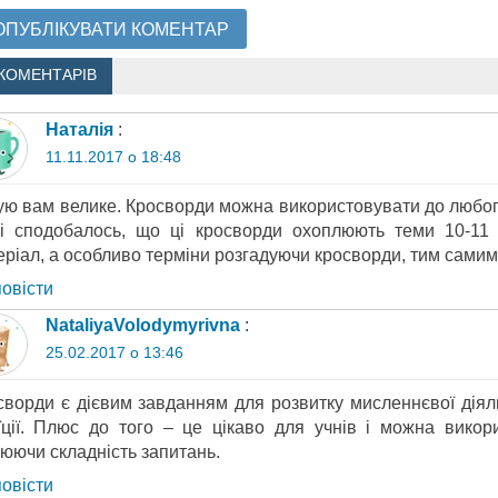
 КОМЕНТАРІВ
Наталія
:
11.11.2017 о 18:48
ую вам велике. Кросворди можна використовувати до любого
і сподобалось, що ці кросворди охоплюють теми 10-11 к
ріал, а особливо терміни розгадуючи кросворди, тим самим 
повіcти
NataliyaVolodymyrivna
:
25.02.2017 о 13:46
ворди є дієвим завданням для розвитку мисленнєвої діяльнос
уїції. Плюс до того – це цікаво для учнів і можна викор
іюючи складність запитань.
повіcти