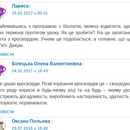
Лариса
:
25.02.2017 о 00:41
айомившись з програмою з біологію, можна відмітити, що
их термінів протягом уроку. Як це зробити? На це запитан
ота з кросвордом. Учням це подобається, а головне, що 
яті. Дякую.
повіcти
Білецька Олена Валентинівна
:
24.02.2017 о 16:43
 цікаві кросворди. Розв’язування кросвордів це – своєрідна
ого роду корисні в будь-якому віці та на будь – якому ур
стрюють догадливість, виробляють настирливість, здатність 
лізувати, порівнювати.
повіcти
Оксана Польова
:
29.07.2016 о 18:40