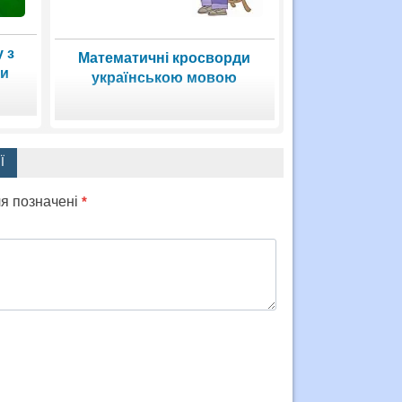
 з
Математичні кросворди
ри
українською мовою
Ї
ля позначені
*