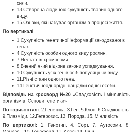
сили.
13.Створена людиною сукупність тварин одного
виду.
15.Ознаки, які набуває організм в процесі життя.
По вертикалі
1.Сукупність генетичної інформації закодованої в
генах.
4.Сукупність особин одного виду рослин.
7.Нестатеві хромосоми.
8.Вчений який відкрив закони успадкування.
10.Сукупність усіх генів осіб популяції чи виду.
11.Різні стани одного гена.
14.Генетичнооднорідні нащадки однієї особи.
Відповідь на кросворд №20
«Спадковість і мінливість
організмів. Основи генетики»
По горизонталі:
2.Генетика. 3.Ген. 5.Клон. 6.Спадковість.
9.Плазміди. 12.Гетерозис. 13. Порода. 15. Мінливість
По вертикалі:
1. Генотип. 4. Сорт. 7. Аутосоми. 8.
Мендель. 10. Генофонд. 11. Алелі 14. Лінії..