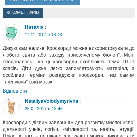
6 КОМЕНТАРІВ
Наталія
:
11.11.2017 о 18:48
Дякую вам велике. Кросворди можна використовувати до
любого свята або заходу присвяченому біології. Мені
сподобалось, що ці кросворди охоплюють теми 10-11
класів. Діти дуже легко запом*ятовують матеріал, а
особливо терміни розгадуючи кросворди, тим самим
“тренуючи” свій мозок.
Відповіcти
NataliyaVolodymyrivna
:
25.02.2017 о 13:46
Кросворди є дієвим завданням для розвитку мисленнєвої
діяльності учнів, логіки, кмітливості та, навіть, інтуїції.
Плюс до того – це цікаво для учнів і можна використати