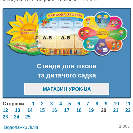
Стенди для школи
та дитячого садка
МАГАЗИН УРОК-UA
Сторінки:
1
2
3
4
5
6
7
8
9
10
11
12
13
14
15
16
17
18
19
20
21
22
23
24
25
1 805
Водолажко Лілія