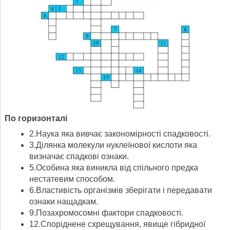
По горизонталі
2.Наука яка вивчає закономірності спадковості.
3.Ділянка молекули нуклеїнової кислоти яка
визначає спадкові ознаки.
5.Особина яка виникла від спільного предка
нестатевим способом.
6.Властивість організмів зберігати і передавати
ознаки нащадкам.
9.Позахромосомні фактори спадковості.
12.Споріднене схрещування, явище гібридної