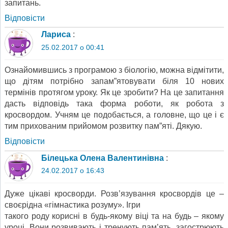
запитань.
Відповіcти
Лариса
:
25.02.2017 о 00:41
Ознайомившись з програмою з біологію, можна відмітити,
що дітям потрібно запам”ятовувати біля 10 нових
термінів протягом уроку. Як це зробити? На це запитання
дасть відповідь така форма роботи, як робота з
кросвордом. Учням це подобається, а головне, що це і є
тим прихованим прийомом розвитку пам”яті. Дякую.
Відповіcти
Білецька Олена Валентинівна
:
24.02.2017 о 16:43
Дуже цікаві кросворди. Розв’язування кросвордів це –
своєрідна «гімнастика розуму». Ігри
такого роду корисні в будь-якому віці та на будь – якому
уроці. Вони розвивають і тренують пам’ять, загострюють