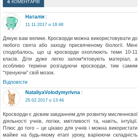
6 КОМЕНТАРІВ
Наталія
:
11.11.2017 о 18:48
Дякую вам велике. Кросворди можна використовувати до
любого свята або заходу присвяченому біології. Мені
сподобалось, що ці кросворди охоплюють теми 10-11
класів. Діти дуже легко запом*ятовують матеріал, а
особливо терміни розгадуючи кросворди, тим самим
“тренуючи” свій мозок.
Відповіcти
NataliyaVolodymyrivna
:
25.02.2017 о 13:46
Кросворди є дієвим завданням для розвитку мисленнєвої
діяльності учнів, логіки, кмітливості та, навіть, інтуїції.
Плюс до того – це цікаво для учнів і можна використати
майже на будь-якому етапі уроку, варіюючи складність