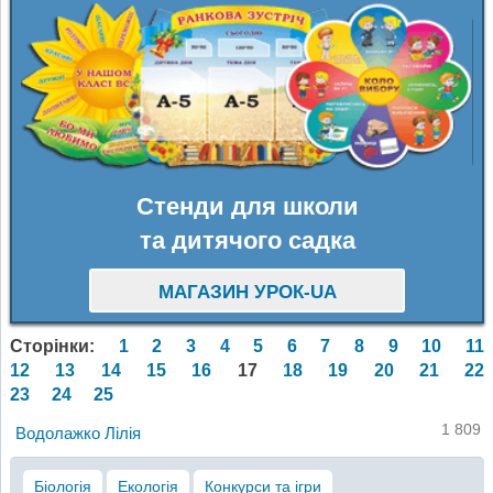
Стенди для школи
та дитячого садка
МАГАЗИН УРОК-UA
Сторінки:
1
2
3
4
5
6
7
8
9
10
11
12
13
14
15
16
17
18
19
20
21
22
23
24
25
1 809
Водолажко Лілія
Біологія
Екологія
Конкурси та ігри