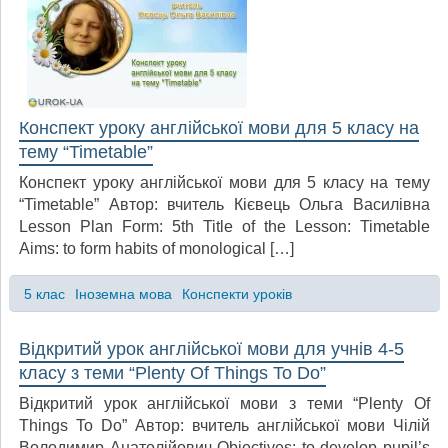
Конспект уроку англійської мови для 5 класу на
тему “Timetable”
Конспект уроку англійської мови для 5 класу на тему
“Timetable” Автор: вчитель Кієвець Ольга Василівна
Lesson Plan Form: 5th Title of the Lesson: Timetable
Aims: to form habits of monological […]
5 клас
Іноземна мова
Конспекти уроків
Відкритий урок англійської мови для учнів 4-5
класу з теми “Plenty Of Things To Do”
Відкритий урок англійської мови з теми “Plenty Of
Things To Do” Автор: вчитель англійської мови Чілій
Володимир Анатолійович Objectives: to develop pupil’s