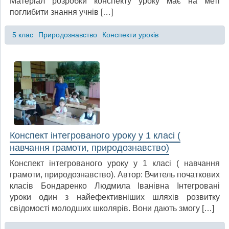
Матеріал розробки конспекту уроку має на меті
поглибити знання учнів […]
5 клас
Природознавство
Конспекти уроків
Конспект інтегрованого уроку у 1 класі (
навчання грамоти, природознавство)
Конспект інтегрованого уроку у 1 класі ( навчання
грамоти, природознавство). Автор: Вчитель початкових
класів Бондаренко Людмила Іванівна Інтегровані
уроки один з найефективніших шляхів розвитку
свідомості молодших школярів. Вони дають змогу […]