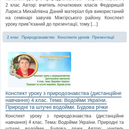
2 клас Автор: вчитель початкових класів Федоришій
Лариса Михайлівна Даний матеріал був використаний
на семінарі завучів Міжгірського району. Конспект
уроку прив”язаний до презентації, тому […]
2 клас
Природознавство
Конспекти уроків
Презентації
Конспект уроку з природознавства (дистанційне
навчання) 4 клас. Тема: Водойми України.
Природні та штучні водойми. Будова річки
Конспект уроку з природознавства (дистанційне
навчання) 4 клас. Тема: Водойми України. Природні та
штучні водойми. Будова річки Автор: учитель