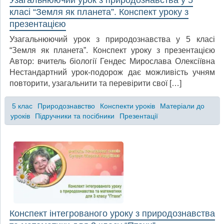
Узагальнюючий урок з природознавства у 5
класі “Земля як планета”. Конспект уроку з
презентацією
Узагальнюючий урок з природознавства у 5 класі
“Земля як планета”. Конспект уроку з презентацією
Автор: вчитель біології Гендес Мирослава Олексіївна
Нестандартний урок-подорож дає можливість учням
повторити, узагальнити та перевірити свої […]
5 клас
Природознавство
Конспекти уроків
Матеріали до
уроків
Підручники та посібники
Презентації
Конспект інтегрованого уроку з природознавства