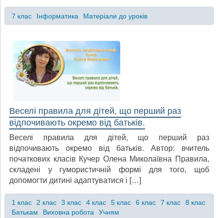
7 клас
Інформатика
Матеріали до уроків
Веселі правила для дітей, що перший раз
відпочивають окремо від батьків.
Веселі правила для дітей, що перший раз
відпочивають окремо від батьків. Автор: вчитель
початкових класів Кучер Олена Миколаївна Правила,
складені у гумористичній формі для того, щоб
допомогти дитині адаптуватися і […]
1 клас
2 клас
3 клас
4 клас
5 клас
6 клас
7 клас
8 клас
Батькам
Виховна робота
Учням