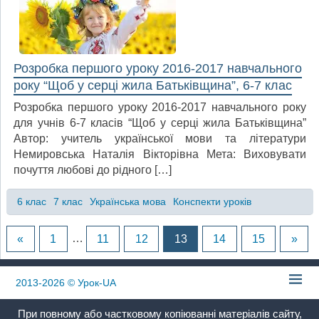
Розробка першого уроку 2016-2017 навчального
року “Щоб у серці жила Батьківщина”, 6-7 клас
Розробка першого уроку 2016-2017 навчального року
для учнів 6-7 класів “Щоб у серці жила Батьківщина”
Автор: учитель української мови та літератури
Немировська Наталія Вікторівна Мета: Виховувати
почуття любові до рідного […]
6 клас
7 клас
Українська мова
Конспекти уроків
«
1
…
11
12
13
14
15
»
2013-2026
© Урок-UA
При повному або частковому копіюванні матеріалів сайту,