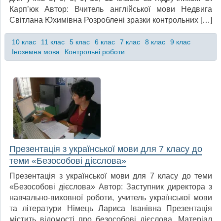
Карп’юк Автор: Вчитель англійської мови Недвига
Світлана Юхимівна Розроблені зразки контрольних […]
10 клас
11 клас
5 клас
6 клас
7 клас
8 клас
9 клас
Іноземна мова
Контрольні роботи
Презентація з української мови для 7 класу до
теми «Безособові дієслова»
Презентація з української мови для 7 класу до теми
«Безособові дієслова» Автор: Заступник директора з
навчально-виховної роботи, учитель української мови
та літератури Німець Лариса Іванівна Презентація
містить відомості про безособові дієслова. Матеріал