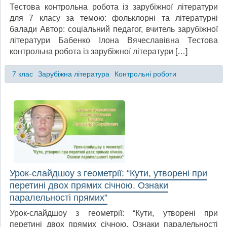
Тестова контрольна робота із зарубіжної літератури
для 7 класу за темою: фольклорні та літературні
балади Автор: соціальний педагог, вчитель зарубіжної
літератури Бабенко Ілона Вячеславівна Тестова
контрольна робота із зарубіжної літератури […]
7 клас
Зарубіжна література
Контрольні роботи
Урок-слайдшоу з геометрії: “Кути, утворені при
перетині двох прямих січною. Ознаки
паралельності прямих”
Урок-слайдшоу з геометрії: “Кути, утворені при
перетині двох прямих січною. Ознаки паралельності