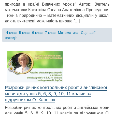
пригоди в країні Вивчених уроків” Автор: Вчитель
математики Касаткіна Оксана Анатоліївна Проведення
Тижнів природничо – математичних дісциплін у школі
дають вчителеві можливість ширше […]
4 клас
5 клас
6 клас
7 клас
Математика
Сценарії
заходів
Розробки річних контрольних робіт з англійської
мови для учнів 5, 6, 8, 9, 10, 11 класів за
підручником О. Карп’юк
Розробки річних контрольних робіт з англійської мови
для учнів 5, 6, 8, 9, 10, 11 класів за підручником О.