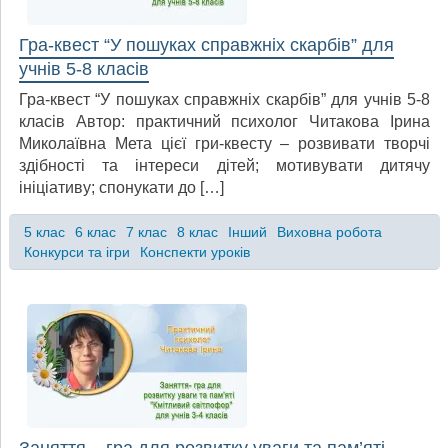
Гра-квест “У пошуках справжніх скарбів” для
учнів 5-8 класів
Гра-квест “У пошуках справжніх скарбів” для учнів 5-8
класів Автор: практичний психолог Читакова Ірина
Миколаївна Мета цієї гри-квесту – розвивати творчі
здібності та інтереси дітей; мотивувати дитячу
ініціативу; спонукати до […]
5 клас
6 клас
7 клас
8 клас
Інший
Виховна робота
Конкурси та ігри
Конспекти уроків
Заняття – гра для розвитку уваги та пам’яті