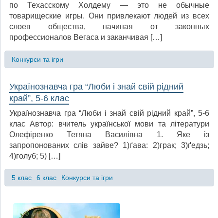
по Техасскому Холдему — это не обычные
товарищеские игры. Они привлекают людей из всех
слоев общества, начиная от законных
профессионалов Вегаса и заканчивая […]
Конкурси та ігри
Українознавча гра “Люби і знай свій рідний
край”, 5-6 клас
Українознавча гра “Люби і знай свій рідний край”, 5-6
клас Автор: вчитель української мови та літератури
Олефіренко Тетяна Василівна 1. Яке із
запропонованих слів зайве? 1)ґава: 2)грак; 3)ґедзь;
4)голуб; 5) […]
5 клас
6 клас
Конкурси та ігри