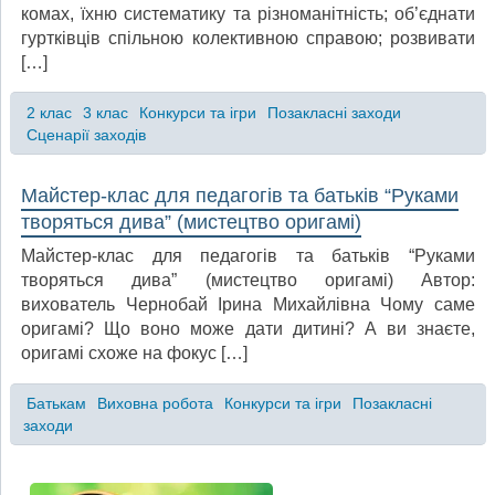
комах, їхню систематику та різноманітність; об’єднати
гуртківців спільною колективною справою; розвивати
[…]
2 клас
3 клас
Конкурси та ігри
Позакласні заходи
Сценарії заходів
Майстер-клас для педагогів та батьків “Руками
творяться дива” (мистецтво оригамі)
Майстер-клас для педагогів та батьків “Руками
творяться дива” (мистецтво оригамі) Автор:
вихователь Чернобай Ірина Михайлівна Чому саме
оригамі? Що воно може дати дитині? А ви знаєте,
оригамі схоже на фокус […]
Батькам
Виховна робота
Конкурси та ігри
Позакласні
заходи