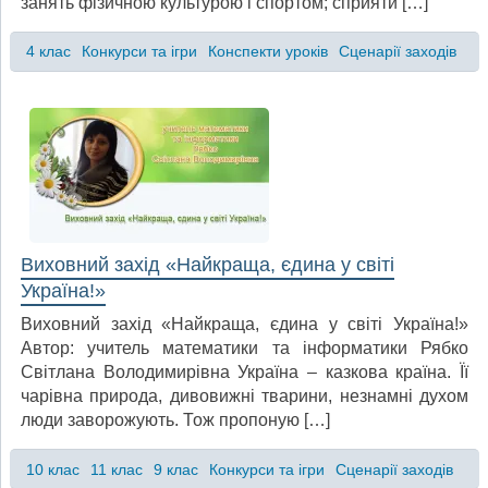
занять фізичною культурою і спортом; сприяти […]
4 клас
Конкурси та ігри
Конспекти уроків
Сценарії заходів
Виховний захід «Найкраща, єдина у світі
Україна!»
Виховний захід «Найкраща, єдина у світі Україна!»
Автор: учитель математики та інформатики Рябко
Світлана Володимирівна Україна – казкова країна. Її
чарівна природа, дивовижні тварини, незнамні духом
люди заворожують. Тож пропоную […]
10 клас
11 клас
9 клас
Конкурси та ігри
Сценарії заходів