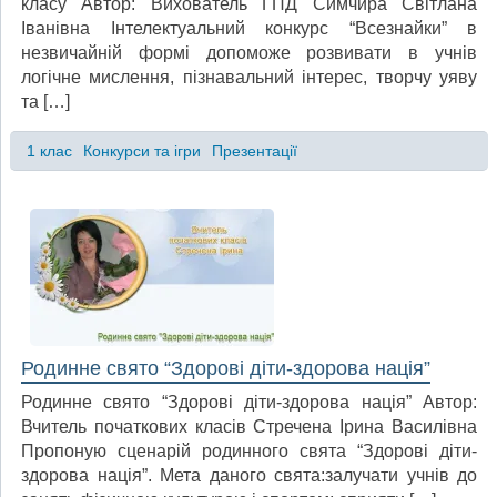
класу Автор: Вихователь ГПД Симчира Світлана
Іванівна Інтелектуальний конкурс “Всезнайки” в
незвичайній формі допоможе розвивати в учнів
логічне мислення, пізнавальний інтерес, творчу уяву
та […]
1 клас
Конкурси та ігри
Презентації
Родинне свято “Здорові діти-здорова нація”
Родинне свято “Здорові діти-здорова нація” Автор:
Вчитель початкових класів Стречена Ірина Василівна
Пропоную сценарій родинного свята “Здорові діти-
здорова нація”. Мета даного свята:залучати учнів до