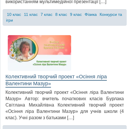
використанням мультимедійної презентації […]
10 клас
11 клас
7 клас
8 клас
9 клас
Фізика
Конкурси та
ігри
Колективний творчий проект «Осіння ліра
Валентини Мазур»
Колективний творчий проект «Осіння ліра Валентини
Мазур» Автор: вчитель початкових класів Бурлака
Світлана Михайлівна Колективний творчий проект
«Осіння ліра Валентини Мазур» для учнів школи (4
клас). Учні разом з батьками […]