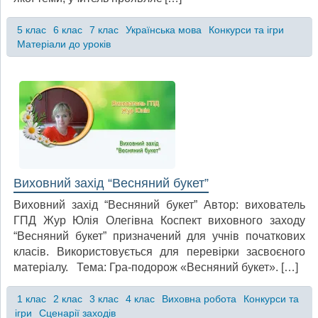
5 клас
6 клас
7 клас
Українська мова
Конкурси та ігри
Матеріали до уроків
Виховний захід “Весняний букет”
Виховний захід “Весняний букет” Автор: вихователь
ГПД Жур Юлія Олегівна Коспект виховного заходу
“Весняний букет” призначений для учнів початкових
класів. Використовується для перевірки засвоєного
матеріалу. Тема: Гра-подорож «Весняний букет». […]
1 клас
2 клас
3 клас
4 клас
Виховна робота
Конкурси та
ігри
Сценарії заходів