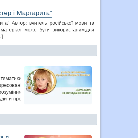
тер і Маргарита”
ита” Автор: вчитель російської мови та
 матеріал може бути використаним,для
…]
атематики
ресовані
озуміння
судити про
а в