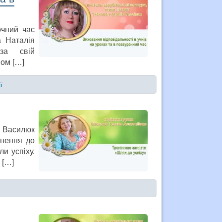
очний час
а Наталія
 за свій
вом […]
ї
а Василюк
гнення до
и успіху.
 […]