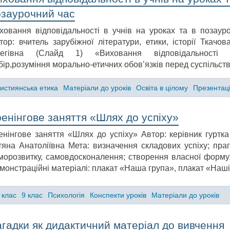
озаурочний час
ховання відповідальності в учнів на уроках та в позаур
тор: вчитель зарубіжної літератури, етики, історії Ткачов
егівна (Слайд 1) «Виховання відповідальності
бір,розуміння морально-етичних обов’язків перед суспільст
истиянська етика
Матеріали до уроків
Освіта в цілому
Презентаці
енінгове заняття «Шлях до успіху»
енінгове заняття «Шлях до успіху» Автор: керівник гуртк
тяна Анатоліївна Мета: визначення складових успіху; пра
морозвитку, самовдосконалення; створення власної формул
монстраційні матеріалі: плакат «Наша група», плакат «Наші
 клас
9 клас
Психологія
Конспекти уроків
Матеріали до уроків
агадки як дидактичний матеріал до вивчення