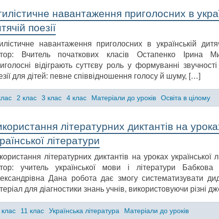
тилістичне навантаження приголосних в укра
тячій поезії
илістичне навантаження приголосних в українській дитяч
тор: Вчитель початкових класів Остапенко Ірина Ми
иголосні відіграють суттєву роль у формуванні звучності 
езії для дітей: певне співвідношення голосу й шуму, […]
клас
2 клас
3 клас
4 клас
Матеріали до уроків
Освіта в цілому
користання літературних диктантів на урока
раїнської літератури
користання літературних диктантів на уроках української л
тор: учитель української мови і літератури Бабкова 
ександрівна Дана робота дає змогу систематизувати ди
теріал для діагностики знань учнів, використовуючи різні д
 клас
11 клас
Українська література
Матеріали до уроків