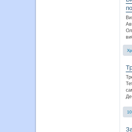
п
Ви
Ав
Ол
ви
Хр
Тр
Тр
Те
са
Де
10
З