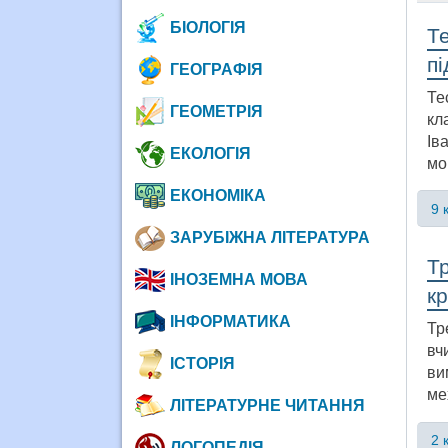
БІОЛОГІЯ
Те
пі
ГЕОГРАФІЯ
Те
ГЕОМЕТРІЯ
кл
Ів
ЕКОЛОГІЯ
мо
ЕКОНОМІКА
9 
ЗАРУБІЖНА ЛІТЕРАТУРА
Тр
ІНОЗЕМНА МОВА
к
ІНФОРМАТИКА
Тр
вч
ІСТОРІЯ
ви
ме
ЛІТЕРАТУРНЕ ЧИТАННЯ
2 
ЛОГОПЕДІЯ