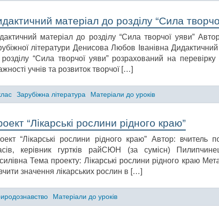
дактичний матеріал до розділу “Сила творчо
дактичний матеріал до розділу “Сила творчої уяви” Автор
рубіжної літератури Денисова Любов Іванівна Дидактичний
 розділу “Сила творчої уяви” розрахований на перевірку 
ажності учнів та розвиток творчої […]
клас
Зарубіжна література
Матеріали до уроків
оект “Лікарські рослини рідного краю”
оект “Лікарські рослини рідного краю” Автор: вчитель п
асів, керівник гуртків райСЮН (за сумісн) Пилипчине
силівна Тема проекту: Лікарські рослини рідного краю Мета
вчити значення лікарських рослин в […]
иродознавство
Матеріали до уроків