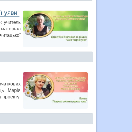
ї уяви”
: учитель
 матеріал
читацької
очаткових
ць Марія
 проекту: