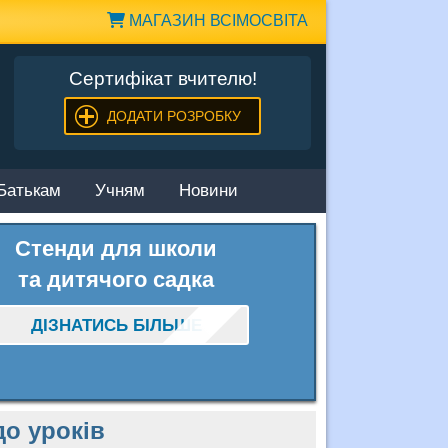
МАГАЗИН ВСІМОСВІТА
Сертифікат вчителю!
ДОДАТИ РОЗРОБКУ
Батькам
Учням
Новини
Стенди для школи
та дитячого садка
ДІЗНАТИСЬ БІЛЬШЕ
до уроків