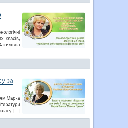
в
ологічні
х класів,
Василівна
су за
нням Марка
ітератури
класу […]