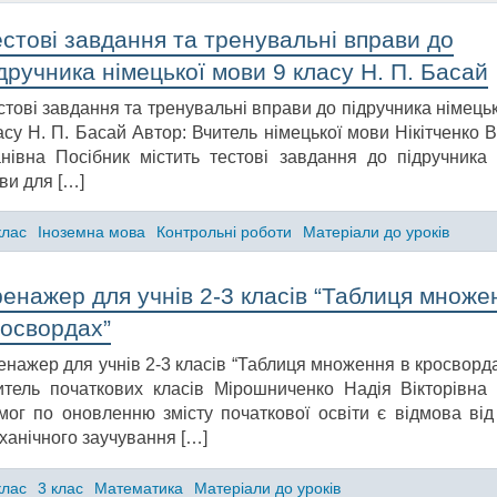
стові завдання та тренувальні вправи до
дручника німецької мови 9 класу Н. П. Басай
стові завдання та тренувальні вправи до підручника німець
асу Н. П. Басай Автор: Вчитель німецької мови Нікітченко 
анівна Посібник містить тестові завдання до підручника 
ви для […]
клас
Іноземна мова
Контрольні роботи
Матеріали до уроків
енажер для учнів 2-3 класів “Таблиця множе
росвордах”
енажер для учнів 2-3 класів “Таблиця множення в кросворда
итель початкових класів Мірошниченко Надія Вікторівна
мог по оновленню змісту початкової освіти є відмова від
ханічного заучування […]
клас
3 клас
Математика
Матеріали до уроків