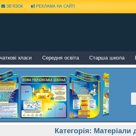
ЗВ’ЯЗОК
РЕКЛАМА НА САЙТІ
чаткові класи
Середня освіта
Старша школа
Категорія:
Матеріали 