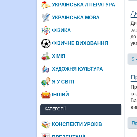
УКРАЇНСЬКА ЛІТЕРАТУРА
Ди
УКРАЇНСЬКА МОВА
Ди
за
ФІЗИКА
до
ФІЗИЧНЕ ВИХОВАННЯ
ув
ХІМІЯ
5 
ХУДОЖНЯ КУЛЬТУРА
Пр
Я У СВІТІ
Пр
кл
ІНШИЙ
Ва
ви
КАТЕГОРІЇ
Пр
КОНСПЕКТИ УРОКІВ