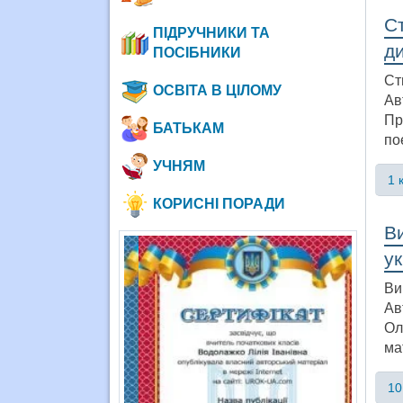
С
ПІДРУЧНИКИ ТА
ди
ПОСІБНИКИ
Ст
ОСВІТА В ЦІЛОМУ
Ав
Пр
БАТЬКАМ
по
УЧНЯМ
1 
КОРИСНІ ПОРАДИ
Ви
ук
Ви
Ав
Ол
ма
10