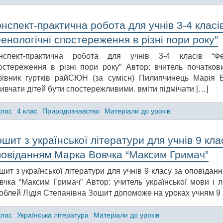
нспект-практична робота для учнів 3-4 класі
енологічні спостереження в різні пори року”
нспект-практична робота для учнів 3-4 класів “Фен
остереження в різні пори року” Автор: вчитель початкови
рівник гуртків райСЮН (за сумісн) Пилипчинець Марія 
ивчати дітей бути спостережливими. вміти підмічати […]
клас
4 клас
Природознавство
Матеріали до уроків
шит з української літератури для учнів 9 кла
повіданням Марка Вовчка “Максим Гримач”
шит з української літератури для учнів 9 класу за оповіда
вчка “Максим Гримач” Автор: учитель української мови і л
облей Лідія Степанівна Зошит допоможе на уроках учням 9 
клас
Українська література
Матеріали до уроків