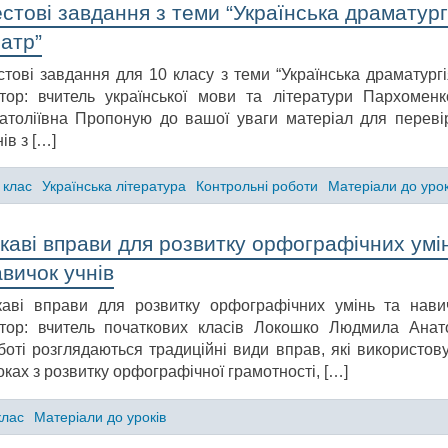
стові завдання з теми “Українська драматургі
атр”
стові завдання для 10 класу з теми “Українська драматургі
тор: вчитель української мови та літератури Пархомен
атоліївна Пропоную до вашої уваги матеріал для переві
ів з […]
 клас
Українська література
Контрольні роботи
Матеріали до урок
каві вправи для розвитку орфографічних умі
вичок учнів
каві вправи для розвитку орфографічних умінь та нави
тор: вчитель початкових класів Локошко Людмила Анат
боті розглядаються традиційні види вправ, які використов
оках з розвитку орфографічної грамотності, […]
клас
Матеріали до уроків