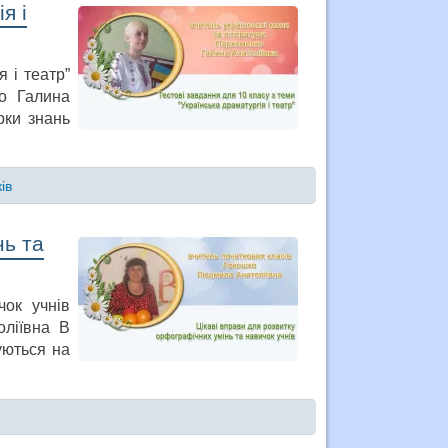
я і
я і театр”
ко Галина
рки знань
ів
нь та
чок учнів
оліївна В
уються на