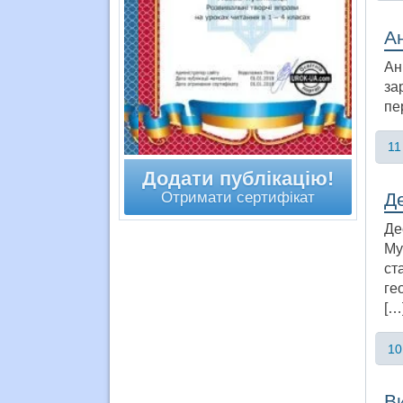
Ан
Ан
за
пе
11
Додати публікацію!
Отримати сертифікат
Де
Де
Му
ст
ге
[…
10
Ви