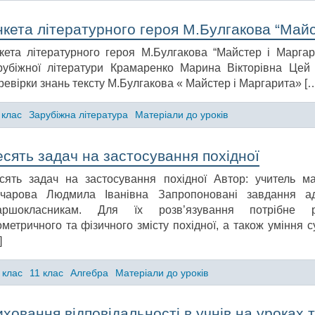
кета літературного героя М.Булгакова “Майс
кета літературного героя М.Булгакова “Майстер і Маргар
рубіжної літератури Крамаренко Марина Вікторівна Цей
ревірки знань тексту М.Булгакова « Майстер і Маргарита» [
 клас
Зарубіжна література
Матеріали до уроків
сять задач на застосування похідної
сять задач на застосування похідної Автор: учитель м
чарова Людмила Іванівна Запропоновані завдання ад
аршокласникам. Для їх розв’язування потрібне р
ометричного та фізичного змісту похідної, а також уміння 
]
 клас
11 клас
Алгебра
Матеріали до уроків
ховання відповідальності в учнів на уроках т