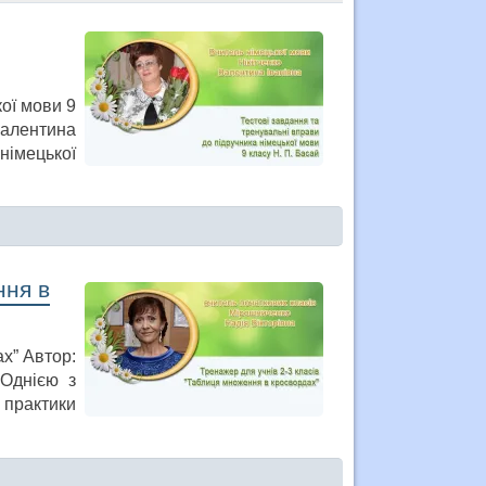
кої мови 9
Валентина
німецької
ння в
х” Автор:
 Однією з
 практики