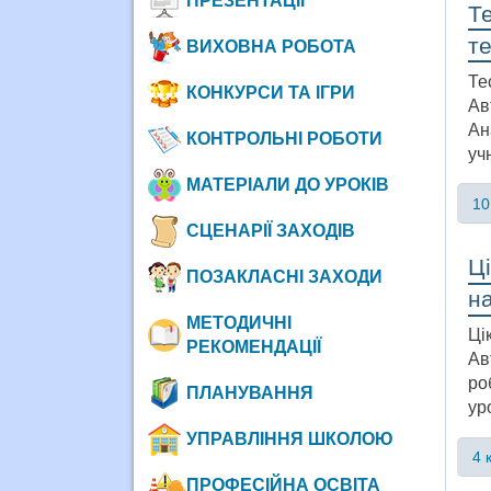
ПРЕЗЕНТАЦІЇ
Те
те
ВИХОВНА РОБОТА
Те
КОНКУРСИ ТА ІГРИ
Ав
Ан
КОНТРОЛЬНІ РОБОТИ
учн
МАТЕРІАЛИ ДО УРОКІВ
10
СЦЕНАРІЇ ЗАХОДІВ
Ці
ПОЗАКЛАСНІ ЗАХОДИ
на
МЕТОДИЧНІ
Ці
РЕКОМЕНДАЦІЇ
Ав
ро
ПЛАНУВАННЯ
ур
УПРАВЛІННЯ ШКОЛОЮ
4 
ПРОФЕСІЙНА ОСВІТА