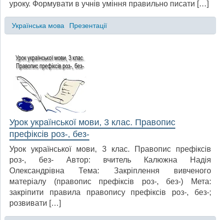
уроку. Формувати в учнів уміння правильно писати […]
Українська мова
Презентації
Урок української мови, 3 клас. Правопис
префіксів роз-, без-
Урок української мови, 3 клас. Правопис префіксів
роз-, без- Автор: вчитель Калюжна Надія
Олександрівна Тема: Закріплення вивченого
матеріалу (правопис префіксів роз-, без-) Мета:
закріпити правила правопису префіксів роз-, без-;
розвивати […]